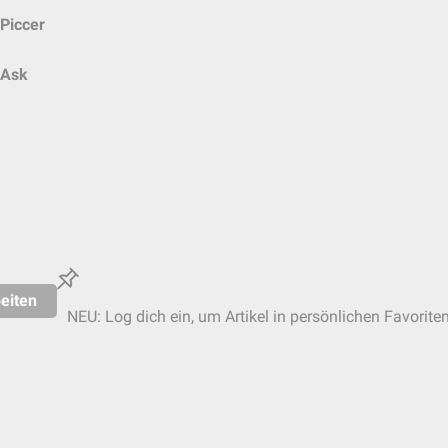
Piccer
Ask
eiten
NEU: Log dich ein, um Artikel in persönlichen Favorite