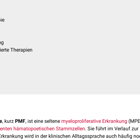
ie
ng
erte Therapien
e
, kurz
PMF
, ist eine seltene
myeloproliferative Erkrankung
(MPE
tenten
hämatopoetischen Stammzellen
. Sie führt im Verlauf zu
 Erkrankung wird in der klinischen Alltagssprache auch häufig n