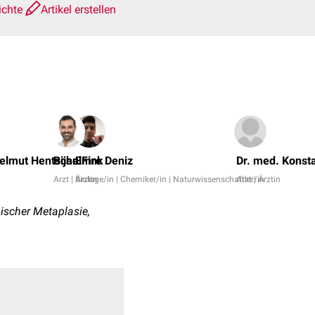
ichte
Artikel erstellen
Helmut Hentschel
Bijan Fink
Emre Deniz
Dr. med. Konsta
Arzt | Ärztin
Biologe/in | Chemiker/in | Naturwissenschaftler/in
Arzt | Ärztin
ischer Metaplasie,