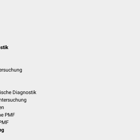
stik
tersuchung
ische Diagnostik
ntersuchung
en
che PMF
 PMF
ng