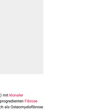
) mit
klonaler
r progredienten
Fibrose
och als Osteomyelofibrose