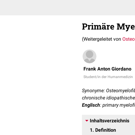
Primäre Myel
(Weitergeleitet von
Osteo
Frank Anton Giordano
Student/in der Humanmedizin
Synonyme: Osteomyelofib
chronische idiopathische
Englisch
: primary myelof
Inhaltsverzeichnis
1
Definition