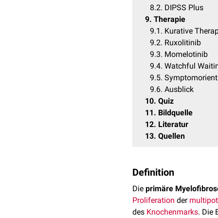
8.2
DIPSS Plus
9
Therapie
9.1
Kurative Therap
9.2
Ruxolitinib
9.3
Momelotinib
9.4
Watchful Waiti
9.5
Symptomorienti
9.6
Ausblick
10
Quiz
11
Bildquelle
12
Literatur
13
Quellen
Definition
Die
primäre Myelofibros
Proliferation
der
multipo
des
Knochenmarks
. Die