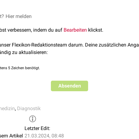
ankung mit unklarer Ursache in alle Richtungen kann schnell zu 
et?
Hier melden
ostik
führen. Stufendiagnostik ist demgegenüber eine Methode, 
lbst verbessern, indem du auf
Bearbeiten
klickst.
nschonender zur Diagnose gelangen kann. Oft wird die Stufendia
gorithmen
verfolgt.
 unser Flexikon-Redaktionsteam darum. Deine zusätzlichen Anga
ie
ändig zu aktualisieren:
tens 5 Zeichen benötigt.
Absenden
medizin
,
Diagnostik
Letzter Edit:
sem Artikel
21.03.2024, 08:48