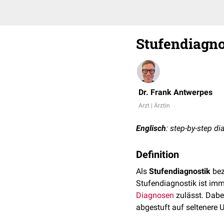
Stufendiagno
Dr. Frank Antwerpes
Arzt | Ärztin
Englisch
: step-by-step d
Definition
Als
Stufendiagnostik
bez
Stufendiagnostik ist im
Diagnosen
zulässt. Dabei
abgestuft auf seltenere 