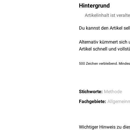
Hintergrund
Die Abklärung einer Erkr
Artikelinhalt ist veralt
zeitintensiven
Überdiagn
Du kannst den Artikel se
schneller und ressource
sogenannter
Diagnoseal
Alternativ kümmert sich
siehe auch
:
Stufentherap
Artikel schnell und vollst
500
Zeichen verbleibend. Mindes
Stichworte:
Methode
Fachgebiete:
Allgemein
Wichtiger Hinweis zu die