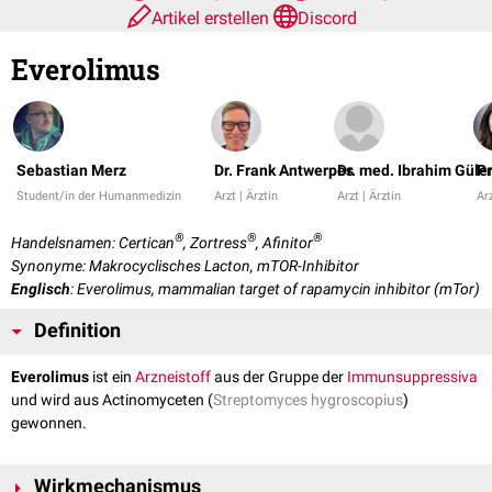
Artikel erstellen
Discord
Everolimus
Sebastian Merz
Dr. Frank Antwerpes
Dr. med. Ibrahim Güle
Pr
Student/in der Humanmedizin
Arzt | Ärztin
Arzt | Ärztin
Arz
®
®
®
Handelsnamen: Certican
, Zortress
, Afinitor
Synonyme: Makrocyclisches Lacton, mTOR-Inhibitor
Englisch
: Everolimus, mammalian target of rapamycin inhibitor (mTor)
Definition
Everolimus
ist ein
Arzneistoff
aus der Gruppe der
Immunsuppressiva
und wird aus Actinomyceten (
Streptomyces hygroscopius
)
gewonnen.
Wirkmechanismus