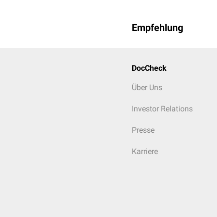
Empfehlung
DocCheck
Über Uns
Investor Relations
Presse
Karriere