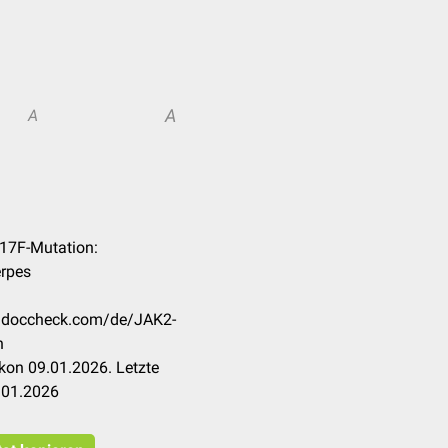
A
A
617F-Mutation:
erpes
on.doccheck.com/de/JAK2-
n
kon 09.01.2026. Letzte
.01.2026