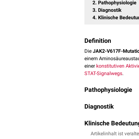
2
Pathophysiologie
3
Diagnostik
4
Klinische Bedeutu
Definition
Die
JAK2-V617F-Mutati
einem Aminosäureausta
einer
konstitutiven Aktiv
STAT-Signalwegs
.
Pathophysiologie
Durch die Mutation entfäl
Diagnostik
einer dauerhaft gesteige
eine
klonale Expansion
m
Der Nachweis erfolgt
mol
Klinische Bedeutun
Knochenmark
. Bei nega
Untersuchung auf
JAK2-
Die JAK2-V617F-Mutation 
Artikelinhalt ist veralt