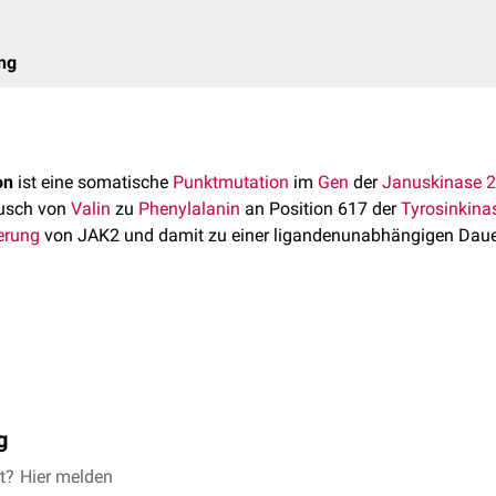
ng
on
ist eine somatische
Punktmutation
im
Gen
der
Januskinase 2
usch von
Valin
zu
Phenylalanin
an Position 617 der
Tyrosinkina
ierung
von JAK2 und damit zu einer ligandenunabhängigen Daue
lt die
autoinhibitorische
Funktion der Pseudokinase-Domäne von
rten
Proliferation
hämatopoetischer Stamm
- und
Vorläuferzellen
yeloischer Zellreihen.
ekulargenetisch
, meist mittels
PCR
-basierter Verfahren aus pe
g
tivem Befund und klinischem Verdacht auf Polycythaemia vera so
Exon-12-Mutationen
erfolgen.
ist charakteristisch für
et?
Hier melden
myeloproliferative Neoplasien
und finde