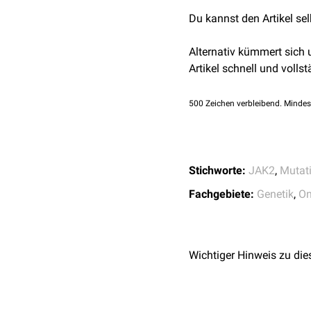
Patienten mit
Polycythae
Du kannst den Artikel se
primärer Myelofibrose
. S
Der Nachweis der JAK2-V
Alternativ kümmert sich
JAK-Inhibitoren
bei besti
Artikel schnell und vollst
500
Zeichen verbleibend. Mindes
Stichworte:
JAK2
,
Mutat
Fachgebiete:
Genetik
,
On
Wichtiger Hinweis zu die