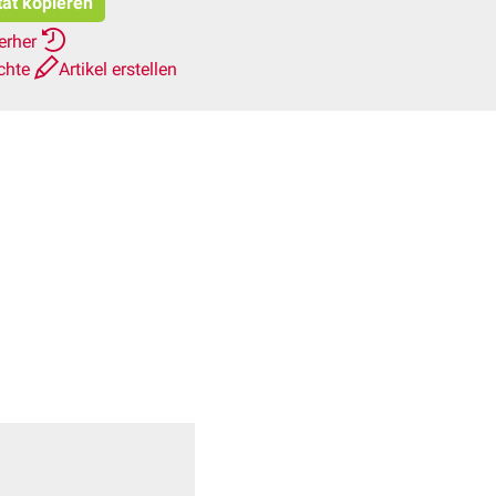
tat kopieren
ierher
chte
Artikel erstellen