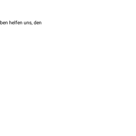
Thrombozythämie
oder
 dieser Erkrankungen.
ung für den Einsatz von
ben helfen uns, den