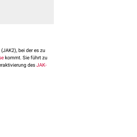
(JAK2), bei der es zu
se
kommt. Sie führt zu
raktivierung des
JAK-
 JAK2. Das führt zu
. Die Mutation begünstigt
ripherem
Blut
oder
llte zusätzlich eine
t sich bei etwa 95 % der