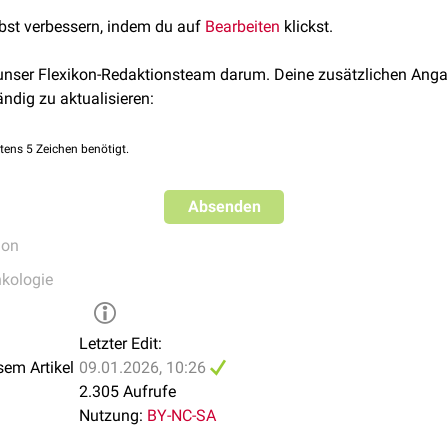
mia vera
sowie bei rund 50–60 % der Patienten mit essentieller
lbst verbessern, indem du auf
Bearbeiten
klickst.
ie spielt eine zentrale Rolle in der Diagnostik und Klassifikation
617F-Mutation hat prognostische Bedeutung und ist Voraussetz
 unser Flexikon-Redaktionsteam darum. Deine zusätzlichen Anga
mmten myeloproliferativen Neoplasien.
ändig zu aktualisieren:
tens 5 Zeichen benötigt.
Absenden
ion
kologie
Letzter Edit:
sem Artikel
09.01.2026, 10:26
2.305 Aufrufe
Nutzung:
BY-NC-SA