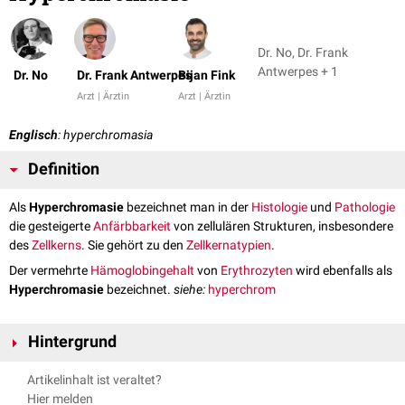
Dr. No, Dr. Frank
Antwerpes + 1
Dr. No
Dr. Frank Antwerpes
Bijan Fink
Arzt | Ärztin
Arzt | Ärztin
Englisch
: hyperchromasia
Definition
Als
Hyperchromasie
bezeichnet man in der
Histologie
und
Pathologie
die gesteigerte
Anfärbbarkeit
von zellulären Strukturen, insbesondere
des
Zellkerns
. Sie gehört zu den
Zellkernatypien
.
Der vermehrte
Hämoglobingehalt
von
Erythrozyten
wird ebenfalls als
Hyperchromasie
bezeichnet.
siehe:
hyperchrom
Hintergrund
Eine Hyperchromasie des Zellkerns wird durch einen vermehrten
DNA
-
Artikelinhalt ist veraltet?
Gehalt bzw. eine
Polyploidisierung
verursacht. Dadurch kommt es zu
Hier melden