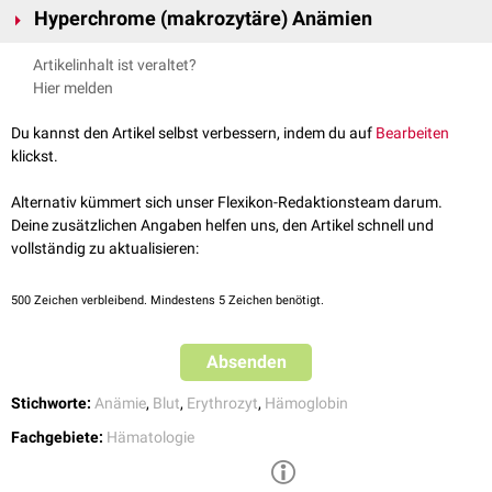
Hyperchrome (makrozytäre) Anämien
Mögliche Ursachen für eine hyperchrome Anämie sind:
Artikelinhalt ist veraltet?
megaloblastäre Anämien
(incl.
perniziöse Anämie
,
Vitamin-B12-
Hier melden
Mangelanämie
,
Folsäuremangelanämie
)
Medikamente
: z.B.
Cytosinarabinosid
,
Azathioprin
,
Hydroxyurea
,
Du kannst den Artikel selbst verbessern, indem du auf
Bearbeiten
Zidovudin
klickst.
Alkohol
einige
akute myeloische Leukämien
(AML) und
myelodysplastische
Alternativ kümmert sich unser Flexikon-Redaktionsteam darum.
Syndrome
(MDS)
Deine zusätzlichen Angaben helfen uns, den Artikel schnell und
hereditäre Orotazidurie
vollständig zu aktualisieren:
siehe auch:
normochrom
,
hypochrom
500
Zeichen verbleibend. Mindestens 5 Zeichen benötigt.
Absenden
Stichworte:
Anämie
,
Blut
,
Erythrozyt
,
Hämoglobin
Fachgebiete:
Hämatologie