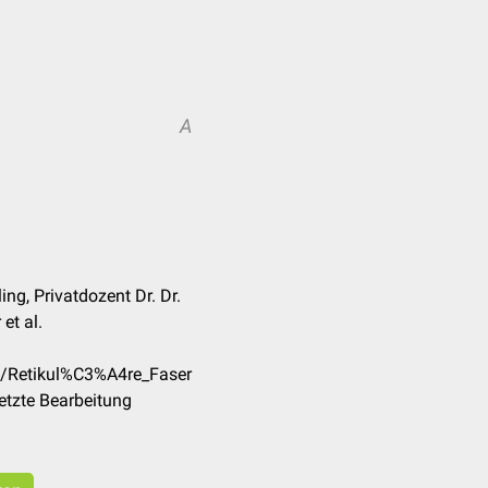
A
ng, Privatdozent Dr. Dr.
et al.
de/Retikul%C3%A4re_Faser
etzte Bearbeitung