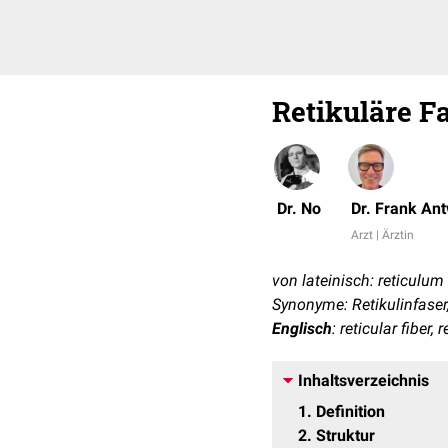
Retikuläre F
Dr. No
Dr. Frank An
Arzt | Ärztin
von lateinisch: reticulum 
Synonyme: Retikulinfaser,
Englisch
: reticular fiber, 
Inhaltsverzeichnis
1
Definition
2
Struktur