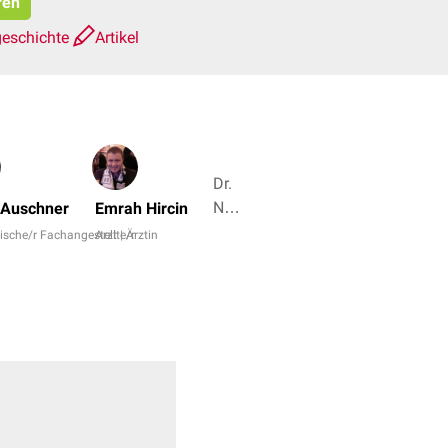
ren
geschichte
Artikel
Dr.
No,
 Auschner
Emrah Hircin
Dr.
ische/r Fachangestellte/r
Arzt | Ärztin
Frank
Antwerpes
+ 4