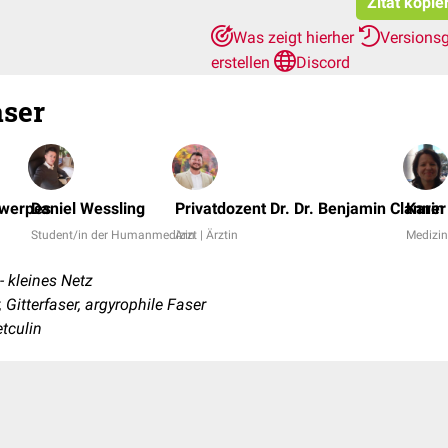
Zitat kopie
Was zeigt hierher
Versions
erstellen
Discord
aser
twerpes
Daniel Wessling
Privatdozent Dr. Dr. Benjamin Clanner
Karin
Student/in der Humanmedizin
Arzt | Ärztin
Medizin
- kleines Netz
 Gitterfaser, argyrophile Faser
retculin