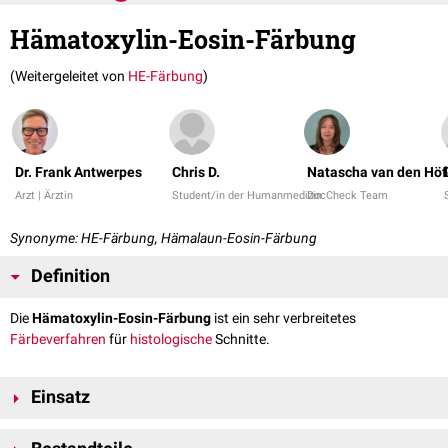
Hämatoxylin-Eosin-Färbung
(Weitergeleitet von
HE-Färbung
)
Dr. Frank Antwerpes
Chris D.
Natascha van den Höf
Arzt | Ärztin
Student/in der Humanmedizin
DocCheck Team
Synonyme: HE-Färbung, Hämalaun-Eosin-Färbung
Definition
Die
Hämatoxylin-Eosin-Färbung
ist ein sehr verbreitetes
Färbeverfahren
für
histologische
Schnitte.
Einsatz
Die Hämatoxylin-Eosin-Färbung ist eine weit verbreitete