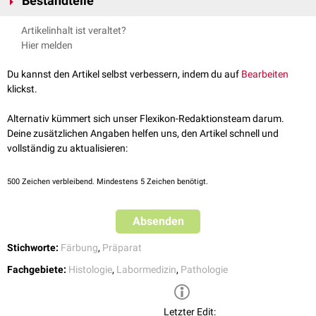
Bestandteile
Routinefärbemethode, die in den meisten (eigentlich allen)
pathologischen Instituten als Übersichtsfärbung angewendet wird. Sie
Hämatoxylin
ist ein natürlicher Farbstoff, der in Form des basischen
Artikelinhalt ist veraltet?
erleichtert die Diagnostik krankhafter Veränderungen in
Biopsien
und
Hämalaun
intensive färbende Eigenschaft entwickelt. Hämalaun färbt
Hier melden
Operationspräparaten
.
alle Strukturen blau, die sauer bzw.
basophil
sind, z.B.
DNA
,
Zellkerne
,
Ribosomen
und
rER
.
Du kannst den Artikel selbst verbessern, indem du auf
Bearbeiten
Eosin
ist ein synthetischer Farbstoff, der alle Zellstrukturen rot färbt, die
klickst.
basisch bzw.
acidophil
sind. Dazu gehören vor allem die
Proteine
des
Zytoplasmas
,
Mitochondrien
, das
sER
und
Kollagen
.
Alternativ kümmert sich unser Flexikon-Redaktionsteam darum.
Deine zusätzlichen Angaben helfen uns, den Artikel schnell und
vollständig zu aktualisieren:
500
Zeichen verbleibend. Mindestens 5 Zeichen benötigt.
Absenden
Stichworte:
Färbung
,
Präparat
Fachgebiete:
Histologie
,
Labormedizin
,
Pathologie
Letzter Edit: