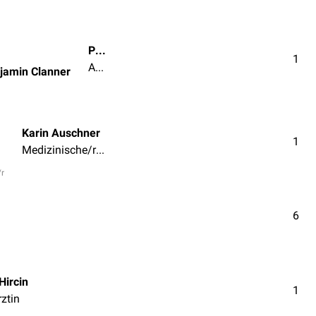
Privatdozent Dr. Dr. Benjamin Clanner
1
Arzt | Ärztin
njamin Clanner
Karin Auschner
1
Medizinische/r Fachangestellte/r
/r
6
Hircin
1
rztin