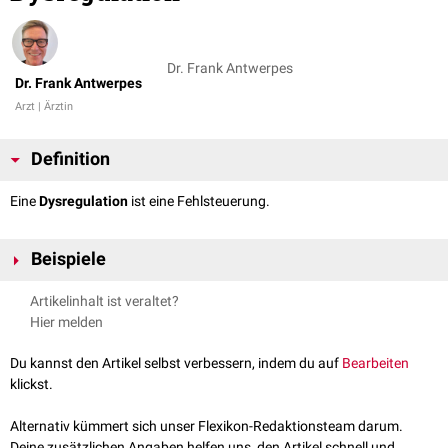
Dr. Frank Antwerpes
Dr. Frank Antwerpes
Arzt | Ärztin
Definition
Eine
Dysregulation
ist eine Fehlsteuerung.
Beispiele
Orthostatische Dysregulation
: Fehlsteuerung des
Blutdrucks
bei
Artikelinhalt ist veraltet?
raschem Lagewechsel.
Hier melden
Hormonelle
Dysregulation: Regulationsstörung im Hormonhaushalt
Emotionale
Dysregulation: Starke
Stimmungsschwankungen
Du kannst den Artikel selbst verbessern, indem du auf
Bearbeiten
klickst.
Alternativ kümmert sich unser Flexikon-Redaktionsteam darum.
Deine zusätzlichen Angaben helfen uns, den Artikel schnell und