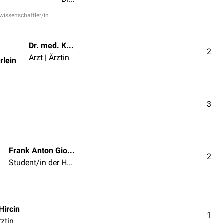
rwissenschaftler/in
Dr. med. Konstantin Zwirlein
2
Arzt | Ärztin
rlein
3
Frank Anton Giordano
2
Student/in der Humanmedizin
Hircin
1
rztin