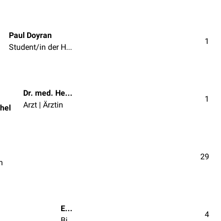
Paul Doyran
1
Student/in der Humanmedizin
Dr. med. Helmut Hentschel
1
Arzt | Ärztin
hel
29
n
Emre Deniz
4
Biologe/in | Chemiker/in | Naturwissenschaftler/in