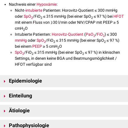
Nachweis einer
Hypoxämie
:
Nicht-
intubierte
Patienten: Horovitz-Quotient ≤ 300 mmHg
oder
SpO
/FiO
≤ 315 mmHg (bei einer SpO
≤ 97 %) bei
HFOT
2
2
2
mit einem Fluss von ⩾30 l/min oder NIV/CPAP mit PEEP ≥ 5
cmH
O
2
Intubierte Patienten:
Horovitz-Quotient
(
PaO
/
FiO
) ≤ 300
2
2
mmHg
oder
SpO
/FiO
≤ 315 mmHg (bei einer SpO
≤ 97 %)
2
2
2
bei einem
PEEP
≥ 5 cmH
O
2
SpO
/FiO
≤ 315 mmHg (bei einer SpO
≤ 97 %) in klinischen
2
2
2
Settings, in denen keine BGA und Beatmungsmöglichkeit /
HFOT verfügbar sind
Epidemiologie
Ein ARDS tritt mit einer
Inzidenz
von ca. 7/100.000 Einwohner pro Jahr
Einteilung
[
4
]
[
5
]
auf.
Die Berliner Definition unterscheidet drei Schweregrade des ARDS
Ätiologie
abhängig vom Ausmaß der
Hypoxämie
:
mildes ARDS: Horovitz-Quotient 201-300 mmHg bei
PEEP
≥ 5 cmH
O,
Ein ARDS kann im Rahmen einer
systemischen
Reaktion des
Organismus
2
wird auch als
Pathophysiologie
Acute Lung Injury
(ALI) bezeichnet.
oder auch durch eine direkte Lungenschädigung entstehen.