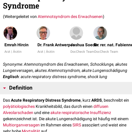
Syndrome
(Weitergeleitet von
Atemnotsyndrom des Erwachsenen
)
Emrah Hircin
Dr. Frank Antwerpes
Joshua Soeder
Dr. rer. nat. Fabien
Arzt | Ärztin
Arzt | Ärztin
DocCheck Team
DocCheck Team
Synonyme: Atemnotsyndrom des Erwachsenen, Schocklunge, akutes
Lungenversagen, akutes Atemnotsyndrom, akute Lungenschädigung
Englisch
: acute respiratory distress syndrome, shock lung
Definition
Das
Acute Respiratory Distress Syndrome
, kurz
ARDS
, beschreibt ein
polyätiologisches
Krankheitsbild, das durch einen
diffusen
Alveolarschaden
und eine
akute
respiratorische Insuffizienz
gekennzeichnet ist. Die akute Lungenschädigung ist häufig mit einem
Multiorganversagen
im Rahmen eines
SIRS
assoziiert und weist eine
sehr hohe
Mortalität
auf.