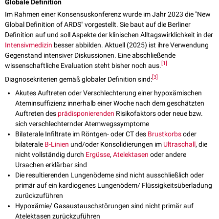
Globale Definition
Im Rahmen einer Konsensuskonferenz wurde im Jahr 2023 die "New
Global Definition of ARDS" vorgestellt. Sie baut auf die Berliner
Definition auf und soll Aspekte der klinischen Alltagswirklichkeit in der
Intensivmedizin
besser abbilden. Aktuell (2025) ist ihre Verwendung
Gegenstand intensiver Diskussionen. Eine abschließende
[
1
]
wissenschaftliche Evaluation steht bisher noch aus.
[
3
]
Diagnosekriterien gemäß globaler Definition sind:
Akutes Auftreten oder Verschlechterung einer hypoxämischen
Ateminsuffizienz innerhalb einer Woche nach dem geschätzten
Auftreten des
prädisponierenden
Risikofaktors oder neue bzw.
sich verschlechternder Atemwegssymptome
Bilaterale Infiltrate im Röntgen- oder CT des
Brustkorbs
oder
bilaterale
B-Linien
und/oder Konsolidierungen im
Ultraschall
, die
nicht vollständig durch
Ergüsse
,
Atelektasen
oder andere
Ursachen erklärbar sind
Die resultierenden Lungenödeme sind nicht ausschließlich oder
primär auf ein kardiogenes Lungenödem/ Flüssigkeitsüberladung
zurückzuführen
Hypoxämie/ Gasaustauschstörungen sind nicht primär auf
Atelektasen zurückzuführen