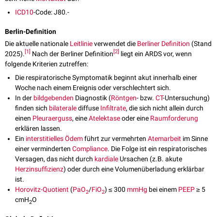
ICD10
-Code: J80.-
Berlin-Definition
Die aktuelle nationale
Leitlinie
verwendet die
Berliner Definition
(Stand
[
1
]
[
2
]
2025).
Nach der Berliner Definition
liegt ein ARDS vor, wenn
folgende Kriterien zutreffen:
Die respiratorische Symptomatik beginnt akut innerhalb einer
Woche nach einem Ereignis oder verschlechtert sich.
In der
bildgebenden
Diagnostik (
Röntgen
- bzw.
CT
-Untersuchung)
finden sich
bilaterale
diffuse
Infiltrate
, die sich nicht allein durch
einen
Pleuraerguss
, eine
Atelektase
oder eine
Raumforderung
erklären lassen.
Ein
interstitielles
Ödem
führt zur vermehrten
Atemarbeit
im Sinne
einer verminderten
Compliance
. Die Folge ist ein respiratorisches
Versagen, das nicht durch
kardiale
Ursachen (z.B. akute
Herzinsuffizienz
) oder durch eine Volumenüberladung erklärbar
ist.
Horovitz-Quotient
(
PaO
/
FiO
) ≤ 300
mmHg
bei einem
PEEP
≥ 5
2
2
cmH
O
2