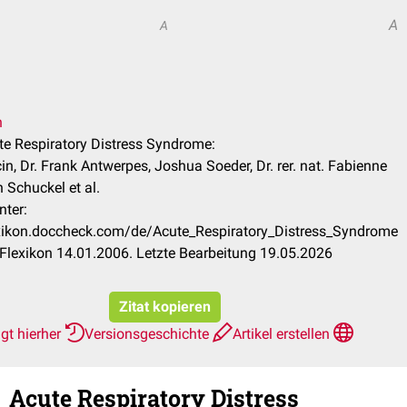
A
A
n
ute Respiratory Distress Syndrome:
in, Dr. Frank Antwerpes, Joshua Soeder, Dr. rer. nat. Fabienne
 Schuckel et al.
nter:
exikon.doccheck.com/de/Acute_Respiratory_Distress_Syndrome
lexikon 14.01.2006. Letzte Bearbeitung 19.05.2026
Zitat kopieren
gt hierher
Versionsgeschichte
Artikel erstellen
Acute Respiratory Distress