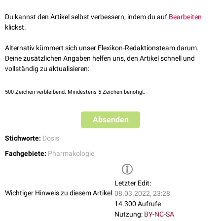
Entzündungshemmung zu erzielen, aber die
Nebenwirkungsrate
möglichst gering zu halten.
Du kannst den Artikel selbst verbessern, indem du auf
Bearbeiten
siehe auch
:
High-Dose-Therapie
klickst.
Alternativ kümmert sich unser Flexikon-Redaktionsteam darum.
Deine zusätzlichen Angaben helfen uns, den Artikel schnell und
vollständig zu aktualisieren:
500
Zeichen verbleibend. Mindestens 5 Zeichen benötigt.
Absenden
Stichworte:
Dosis
Fachgebiete:
Pharmakologie
Letzter Edit:
Wichtiger Hinweis zu diesem Artikel
08.03.2022, 23:28
14.300 Aufrufe
Nutzung:
BY-NC-SA