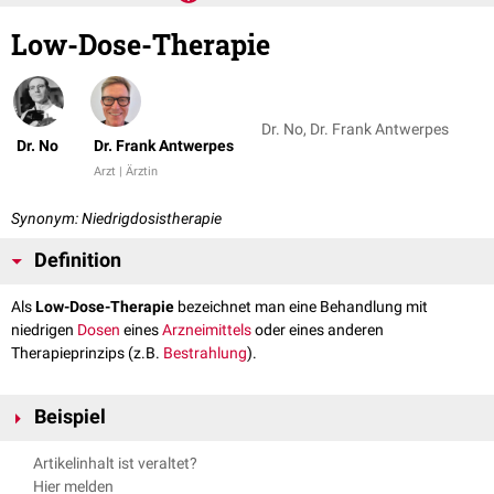
Low-Dose-Therapie
Dr. No, Dr. Frank Antwerpes
Dr. No
Dr. Frank Antwerpes
Arzt | Ärztin
Synonym: Niedrigdosistherapie
Definition
Als
Low-Dose-Therapie
bezeichnet man eine Behandlung mit
niedrigen
Dosen
eines
Arzneimittels
oder eines anderen
Therapieprinzips (z.B.
Bestrahlung
).
Beispiel
Eine Low-Dose-Therapie wird z.B. häufig bei einer
Langzeittherapie
mit
Artikelinhalt ist veraltet?
Glukokortikoiden
eingesetzt, um eine ausreichende
Hier melden