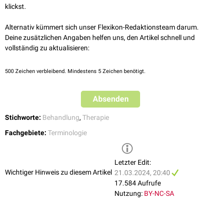
von 4-6 Monaten von einer Langzeittherapie. Bei einem
Antibiotikum
,
klickst.
dass normalerweise nur für 10 Tage verabreicht wird, kann aber auch
schon eine verlängerte 2 monatige Behandlung als Langzeittherapie
Alternativ kümmert sich unser Flexikon-Redaktionsteam darum.
gelten.
Deine zusätzlichen Angaben helfen uns, den Artikel schnell und
In der
Psychotherapie
, die häufig sehr lange Behandlungszeiträume in
vollständig zu aktualisieren:
Anspruch nimmt, kann bei bestimmten Erkrankungen auch eine 6-
monatige Behandlung noch als Kurzzeittherapie gelten.
500
Zeichen verbleibend. Mindestens 5 Zeichen benötigt.
Muss eine Therapie ohne zeitliche Begrenzung dauerhaft durchgeführt
werden - z.B. bei einer chronischen Erkrankung - spricht man von
Absenden
Dauertherapie
. Auch hier ist die Abgrenzung nicht scharf - die beiden
Begriffe Dauertherapie und Langzeittherapie werden häufig synonym
Stichworte:
Behandlung
,
Therapie
verwendet.
Fachgebiete:
Terminologie
Letzter Edit:
Wichtiger Hinweis zu diesem Artikel
21.03.2024, 20:40
17.584 Aufrufe
Nutzung:
BY-NC-SA