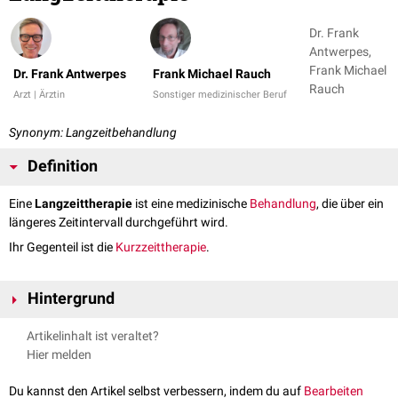
Dr. Frank
Antwerpes,
Frank Michael
Dr. Frank Antwerpes
Frank Michael Rauch
Rauch
Arzt | Ärztin
Sonstiger medizinischer Beruf
Synonym: Langzeitbehandlung
Definition
Eine
Langzeittherapie
ist eine medizinische
Behandlung
, die über ein
längeres Zeitintervall durchgeführt wird.
Ihr Gegenteil ist die
Kurzzeittherapie
.
Hintergrund
Der Schwellwert, ab dem eine Therapie als Langzeittherapie bezeichnet
Artikelinhalt ist veraltet?
wird, ist nicht fest definiert, sondern abhängig von der jeweiligen
Hier melden
Therapieform und ihrem üblichen Behandlungsintervall. In der
Pharmakotherapie
spricht man in der Regel ab einer Behandlungsdauer
Du kannst den Artikel selbst verbessern, indem du auf
Bearbeiten