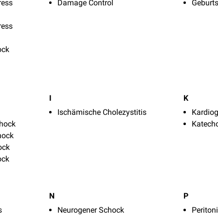
ress
Damage Control
Geburt
ress
ock
I
K
Ischämische Cholezystitis
Kardio
chock
Katech
hock
ock
ock
N
P
s
Neurogener Schock
Periton