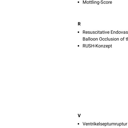
Mottling-Score
R
Resuscitative Endovas
Balloon Occlusion of t
RUSH-Konzept
V
Ventrikelseptumruptur