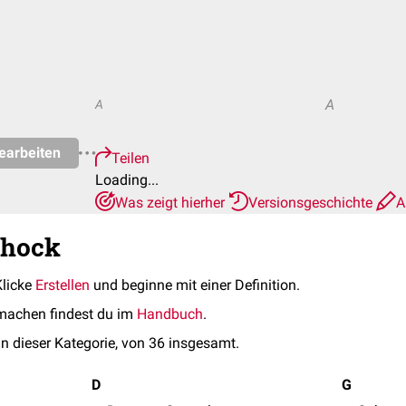
A
A
earbeiten
Teilen
Loading...
Was zeigt hierher
Versionsgeschichte
A
chock
Klicke
Erstellen
und beginne mit einer Definition.
machen findest du im
Handbuch
.
in dieser Kategorie, von 36 insgesamt.
D
G