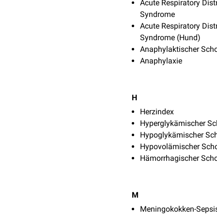
Acute Respiratory Dist
Syndrome
Acute Respiratory Dist
Syndrome (Hund)
Anaphylaktischer Sch
Anaphylaxie
H
Herzindex
Hyperglykämischer S
Hypoglykämischer Sc
Hypovolämischer Sch
Hämorrhagischer Sch
M
Meningokokken-Sepsi