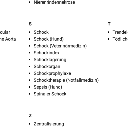
Nierenrindennekrose
S
T
cular
Schock
Trende
he Aorta
Schock (Hund)
Tödlich
Schock (Veterinärmedizin)
Schockindex
Schocklagerung
Schockorgan
Schockprophylaxe
Schocktherapie (Notfallmedizin)
Sepsis (Hund)
Spinaler Schock
Z
Zentralisierung