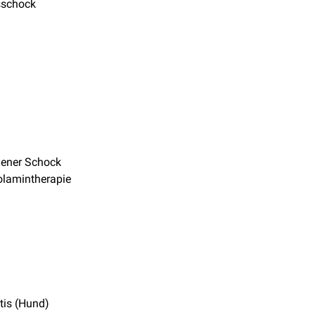
sschock
gener Schock
olamintherapie
itis (Hund)