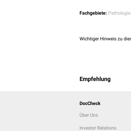
größtenteils lysiert.
Fachgebiete:
Pathologie
Gelbe Hepatisation
Die zerfallenden Granulo
unkomplizierten Verläufe
Wichtiger Hinweis zu die
Wochen. Durch die Wirku
Die Zelltrümmer unterlie
zunehmend wieder ein. Bei
Ausdruck der Entfaltung.
Empfehlung
DocCheck
Über Uns
Investor Relations