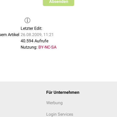
Absenden
zyten erscheinen als
Eiter
, der den betroffenen Lappen gelblich v
Letzter Edit:
n folgt eine Lyse der Entzündung im Sinne einer
Restitutio ad i
sem Artikel
26.08.2009, 11:21
ng der von den Granulozyten freigesetzten
Enzyme
wird das Fib
40.594 Aufrufe
gen der
Phagozytose
oder werden als
Sputum
abgehustet. Die
M
Nutzung:
BY-NC-SA
 einsetzender Lyse findet sich bei der Auskultation ein inspirat
Für Unternehmen
Werbung
Login Services