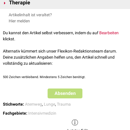
Atemnot
Therapie
Halsbereich, versengte Nasenhaare, Rachen- und Kehlkopfrötung
Tachypnoe
Auskultation
: Trockene bzw. feuchte Rasselgeräusche
Beatmung
, ggf.
Intubation
Zyanose
Artikelinhalt ist veraltet?
Labor
:
Blutgasanalyse
(BGA), CO-Hb-Bestimmung,
Zyanid
-
Flüssigkeitszufuhr
Koma
Hier melden
Bestimmung
ggf.
Glukokortikoide
Desorientiertheit
Bronchoskopie
: Rötung,
Schleimhautödem
,
Bläschenbildung
,
ggf.
Antibiotika
Hypoxie
Du kannst den Artikel selbst verbessern, indem du auf
Bearbeiten
Hämorrhagien
, Ulcerationen, Rußablagerungen
klickst.
Alternativ kümmert sich unser Flexikon-Redaktionsteam darum.
Deine zusätzlichen Angaben helfen uns, den Artikel schnell und
vollständig zu aktualisieren:
500
Zeichen verbleibend. Mindestens 5 Zeichen benötigt.
Absenden
Stichworte:
Atemweg
,
Lunge
,
Trauma
Fachgebiete:
Intensivmedizin