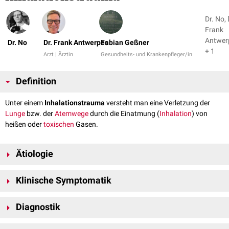
Dr. No, 
Frank
Antwer
Dr. No
Dr. Frank Antwerpes
Fabian Geßner
+ 1
Arzt | Ärztin
Gesundheits- und Krankenpfleger/in
Definition
Unter einem
Inhalationstrauma
versteht man eine Verletzung der
Lunge
bzw. der
Atemwege
durch die Einatmung (
Inhalation
) von
heißen oder
toxischen
Gasen.
Ätiologie
Verbrennungsunfälle
Klinische Symptomatik
Explosion mit Stichflamme
Heiserkeit
Diagnostik
Stridor
rußiges
Sputum
Inspektion
: Ruß im Rachenraum,
Verbrennung
im Gesichts- und