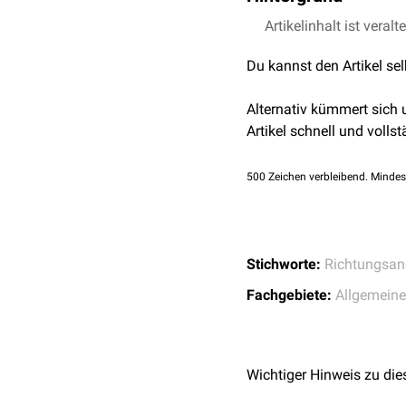
Der Begriff stammt aus 
Artikelinhalt ist veralt
einer Struktur anzugebe
Du kannst den Artikel se
werden.
Alternativ kümmert sich
Artikel schnell und vollst
500
Zeichen verbleibend. Mindes
Stichworte:
Richtungsa
Fachgebiete:
Allgemein
Wichtiger Hinweis zu die