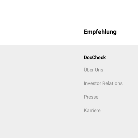
Empfehlung
DocCheck
Über Uns
Investor Relations
Presse
Karriere