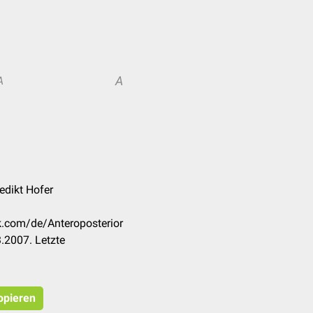
A
A
edikt Hofer
k.com/de/Anteroposterior
.2007. Letzte
opieren