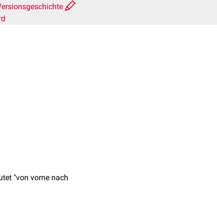
Versionsgeschichte
rd
et "von vorne nach