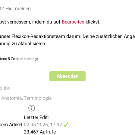
der topografischen
et?
Hier melden
Anatomie
und wird in der Medizin dazu benutz
n. Des Weiteren kann er zur Bezeichnung des
Strahlengangs
bei
lbst verbessern, indem du auf
Bearbeiten
klickst.
 unser Flexikon-Redaktionsteam darum. Deine zusätzlichen Anga
ändig zu aktualisieren:
tens 5 Zeichen benötigt.
Absenden
ngabe
e Anatomie
,
Terminologie
Letzter Edit:
sem Artikel
02.05.2026, 17:37
23.467 Aufrufe