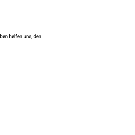
t, die Verlaufsrichtung
m
Röntgen
verwendet
ben helfen uns, den