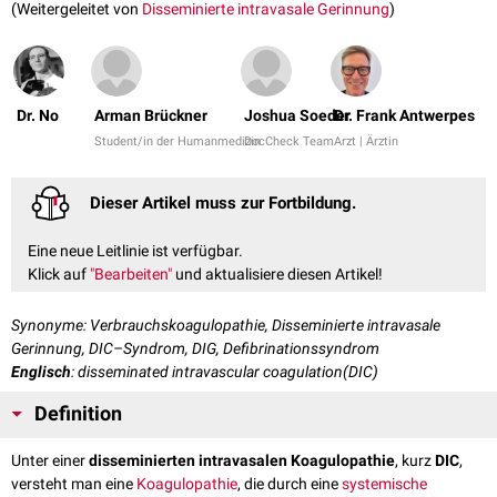
(Weitergeleitet von
Disseminierte intravasale Gerinnung
)
Dr. No
Arman Brückner
Joshua Soeder
Dr. Frank Antwerpes
Student/in der Humanmedizin
DocCheck Team
Arzt | Ärztin
Dieser Artikel muss zur Fortbildung.
Eine neue Leitlinie ist verfügbar.
Klick auf
"Bearbeiten"
und aktualisiere diesen Artikel!
Synonyme: Verbrauchskoagulopathie, Disseminierte intravasale
Gerinnung, DIC–Syndrom, DIG, Defibrinationssyndrom
Englisch
: disseminated intravascular coagulation(DIC)
Definition
Unter einer
disseminierten intravasalen Koagulopathie
, kurz
DIC
,
versteht man eine
Koagulopathie
, die durch eine
systemische