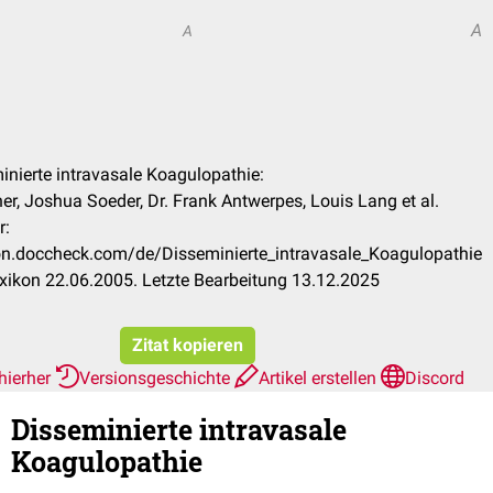
A
A
minierte intravasale Koagulopathie:
r, Joshua Soeder, Dr. Frank Antwerpes, Louis Lang et al.
r:
kon.doccheck.com/de/Disseminierte_intravasale_Koagulopathie
xikon 22.06.2005. Letzte Bearbeitung 13.12.2025
Zitat kopieren
hierher
Versionsgeschichte
Artikel erstellen
Discord
Disseminierte intravasale
Koagulopathie