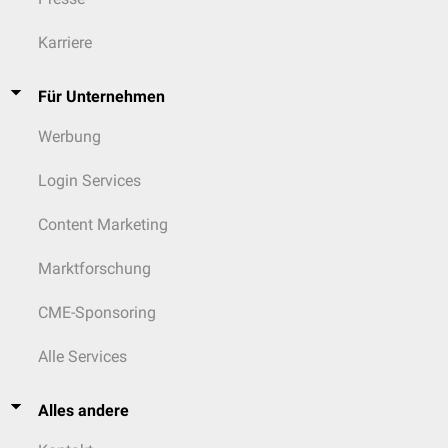
Der Einsatz von
Antifibrinolytika
wie
Aprotinin
,
ε-Aminocapronsäure
oder
Tranexamsäure
wird in einigen Ländern praktiziert, ist jedoch fachlich
Karriere
umstritten und von unbekanntem Nutzen.
Für Unternehmen
Werbung
Login Services
Content Marketing
Marktforschung
CME-Sponsoring
Alle Services
Alles andere