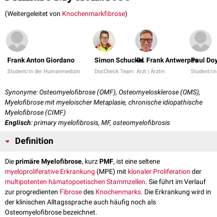
(Weitergeleitet von
Knochenmarkfibrose
)
Frank Anton Giordano
Simon Schuckel
Dr. Frank Antwerpes
Paul Do
Student/in der Humanmedizin
DocCheck Team
Arzt | Ärztin
Student/i
Synonyme: Osteomyelofibrose (OMF), Osteomyelosklerose (OMS),
Myelofibrose mit myeloischer Metaplasie, chronische idiopathische
Myelofibrose (CIMF)
Englisch
: primary myelofibrosis, MF, osteomyelofibrosis
Definition
Die
primäre Myelofibrose
, kurz
PMF
, ist eine seltene
myeloproliferative Erkrankung
(MPE) mit
klonaler
Proliferation
der
multipotenten
hämatopoetischen Stammzellen
. Sie führt im Verlauf
zur progredienten
Fibrose
des
Knochenmarks
. Die Erkrankung wird in
der klinischen Alltagssprache auch häufig noch als
Osteomyelofibrose bezeichnet.