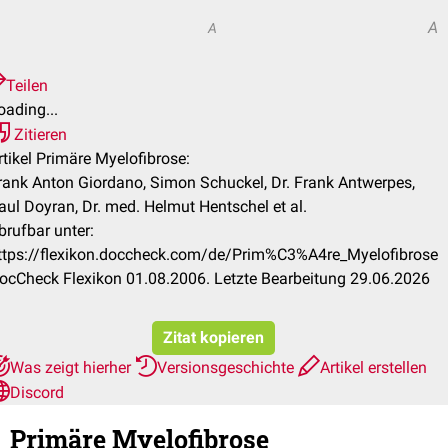
A
A
Teilen
oading...
Zitieren
rtikel Primäre Myelofibrose:
rank Anton Giordano, Simon Schuckel, Dr. Frank Antwerpes,
aul Doyran, Dr. med. Helmut Hentschel et al.
brufbar unter:
ttps://flexikon.doccheck.com/de/Prim%C3%A4re_Myelofibrose
ocCheck Flexikon 01.08.2006. Letzte Bearbeitung 29.06.2026
Zitat kopieren
Was zeigt hierher
Versionsgeschichte
Artikel erstellen
Discord
Primäre Myelofibrose