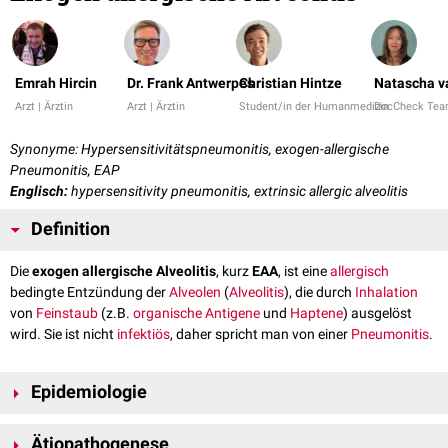
Emrah Hircin
Dr. Frank Antwerpes
Christian Hintze
Natascha v
Arzt | Ärztin
Arzt | Ärztin
Student/in der Humanmedizin
DocCheck Te
Synonyme: Hypersensitivitätspneumonitis, exogen-allergische
Pneumonitis, EAP
Englisch:
hypersensitivity pneumonitis, extrinsic allergic alveolitis
Definition
Die
exogen allergische Alveolitis
, kurz
EAA
, ist eine
allergisch
bedingte Entzündung der
Alveolen
(
Alveolitis
), die durch
Inhalation
von
Feinstaub
(z.B.
organische
Antigene
und
Haptene
) ausgelöst
wird. Sie ist nicht
infektiös
, daher spricht man von einer
Pneumonitis
.
Epidemiologie
Die EAA macht ca. 4 bis 15 % aller
interstitiellen Lungenerkrankungen
Ätiopathogenese
aus. Nicht alle Menschen sind für eine exogen allergische Alveolitis in