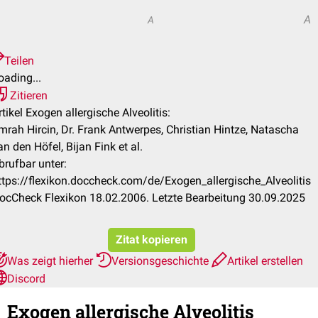
A
A
Teilen
oading...
Zitieren
rtikel Exogen allergische Alveolitis:
mrah Hircin, Dr. Frank Antwerpes, Christian Hintze, Natascha
an den Höfel, Bijan Fink et al.
brufbar unter:
ttps://flexikon.doccheck.com/de/Exogen_allergische_Alveolitis
ocCheck Flexikon 18.02.2006. Letzte Bearbeitung 30.09.2025
Zitat kopieren
Was zeigt hierher
Versionsgeschichte
Artikel erstellen
Discord
Exogen allergische Alveolitis