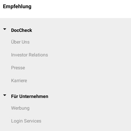
Empfehlung
DocCheck
Über Uns
Investor Relations
Presse
Karriere
Für Unternehmen
Werbung
Login Services