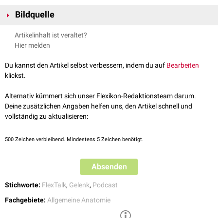
Erweiterter Gelenkspalt: Hinweis auf Bandverletzung (z.B.
Ruptur
)
oder
Bildquelle
Gelenkerguss
Verengter bzw. aufgehobener Gelenkspalt: Hinweis auf
chronische
Bildquelle Podcast: Bill Oxford / Unsplash
Polyarthritis
oder
Arthrose
Artikelinhalt ist veraltet?
Hier melden
siehe auch
:
Gelenkspaltverschmälerung
Du kannst den Artikel selbst verbessern, indem du auf
Bearbeiten
klickst.
FlexTalk – Gelenke und Blob
Alternativ kümmert sich unser Flexikon-Redaktionsteam darum.
Deine zusätzlichen Angaben helfen uns, den Artikel schnell und
vollständig zu aktualisieren:
500
Zeichen verbleibend. Mindestens 5 Zeichen benötigt.
Absenden
Stichworte:
FlexTalk
,
Gelenk
,
Podcast
Fachgebiete:
Allgemeine Anatomie