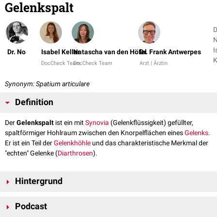
Gelenkspalt
D
N
I
Dr. No
Isabel Keller
Natascha van den Höfel
Dr. Frank Antwerpes
K
DocCheck Team
DocCheck Team
Arzt | Ärztin
+
Synonym: Spatium articulare
Definition
Der
Gelenkspalt
ist ein mit
Synovia
(Gelenkflüssigkeit) gefüllter,
spaltförmiger Hohlraum zwischen den Knorpelflächen eines
Gelenks
.
Er ist ein Teil der
Gelenkhöhle
und das charakteristische Merkmal der
"echten" Gelenke (
Diarthrosen
).
Hintergrund
Die Beurteilung des Gelenkspalts ist ein wichtiger Faktor für die
Podcast
röntgenologische
Diagnostik von Gelenkveränderungen: