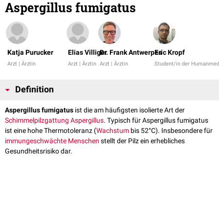
Aspergillus fumigatus
Katja Purucker
Elias Villiger
Dr. Frank Antwerpes
Eric Kropf
Arzt | Ärztin
Arzt | Ärztin
Arzt | Ärztin
Student/in der Humanmed
Definition
Aspergillus fumigatus
ist die am häufigsten isolierte Art der
Schimmelpilzgattung
Aspergillus
. Typisch für Aspergillus fumigatus
ist eine hohe Thermotoleranz (
Wachstum
bis 52°C). Insbesondere für
immungeschwächte
Menschen
stellt der Pilz ein erhebliches
Gesundheitsrisiko dar.