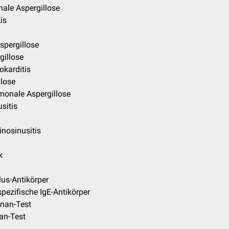
ale Aspergillose
is
spergillose
gillose
okarditis
llose
monale Aspergillose
sitis
inosinusitis
k
lus-Antikörper
spezifische IgE-Antikörper
nan-Test
an-Test