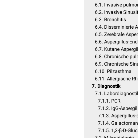
6.1
Invasive pulmon
6.2
Invasive Sinusit
6.3
Bronchitis
6.4
Disseminierte A
6.5
Zerebrale Asper
6.6
Aspergillus-End
6.7
Kutane Aspergi
6.8
Chronische pul
6.9
Chronische Sinu
6.10
Pilzasthma
6.11
Allergische Rh
7
Diagnostik
7.1
Labordiagnosti
7.1.1
PCR
7.1.2
IgG-Aspergil
7.1.3
Aspergillus-
7.1.4
Galactoman
7.1.5
1,3-β-D-Gluc
7.2
Mikrobiologie