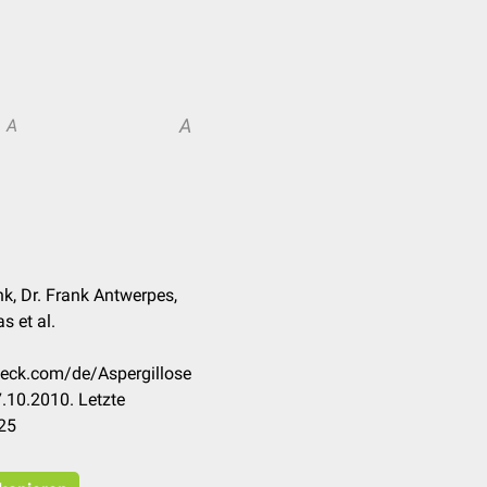
A
A
nk, Dr. Frank Antwerpes,
s et al.
heck.com/de/Aspergillose
.10.2010. Letzte
25