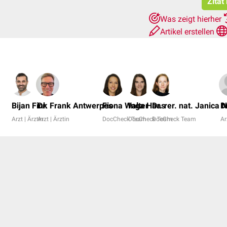
Zitat
Was zeigt hierher
Artikel erstellen
Bijan Fink
Dr. Frank Antwerpes
Fiona Walter
Inga Haas
Dr. rer. nat. Janica 
D
Arzt | Ärztin
Arzt | Ärztin
DocCheck Team
DocCheck Team
DocCheck Team
Ar