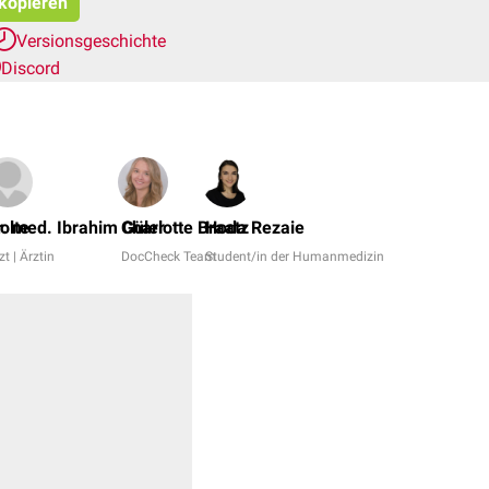
 kopieren
Versionsgeschichte
Discord
Julius
Wiese,
Nolte
r. med. Ibrahim Güler
Charlotte Braatz
Hoda Rezaie
Bijan
zt | Ärztin
DocCheck Team
Student/in der Humanmedizin
Fink
+
17