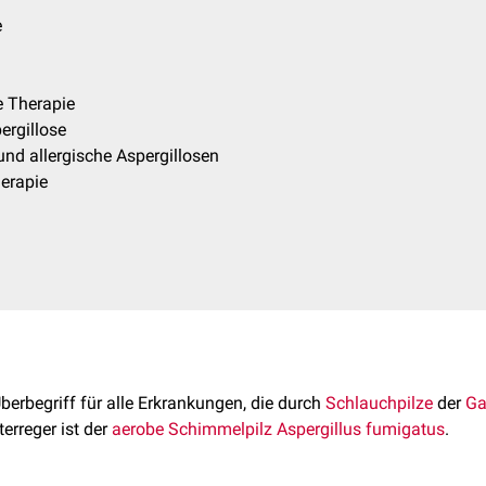
e
 Therapie
ergillose
nd allergische Aspergillosen
erapie
Überbegriff für alle Erkrankungen, die durch
Schlauchpilze
der
Ga
erreger ist der
aerobe
Schimmelpilz
Aspergillus fumigatus
.