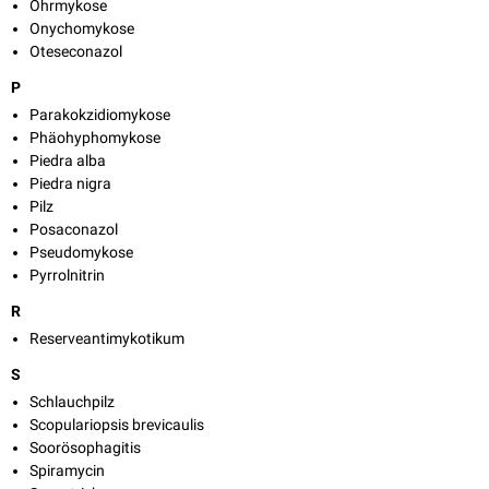
Ohrmykose
Onychomykose
Oteseconazol
P
Parakokzidiomykose
Phäohyphomykose
Piedra alba
Piedra nigra
Pilz
Posaconazol
Pseudomykose
Pyrrolnitrin
R
Reserveantimykotikum
S
Schlauchpilz
Scopulariopsis brevicaulis
Soorösophagitis
Spiramycin