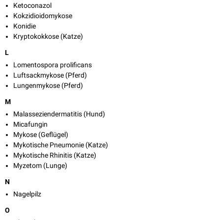
Ketoconazol
Kokzidioidomykose
Konidie
Kryptokokkose (Katze)
L
Lomentospora prolificans
Luftsackmykose (Pferd)
Lungenmykose (Pferd)
M
Malasseziendermatitis (Hund)
Micafungin
Mykose (Geflügel)
Mykotische Pneumonie (Katze)
Mykotische Rhinitis (Katze)
Myzetom (Lunge)
N
Nagelpilz
O