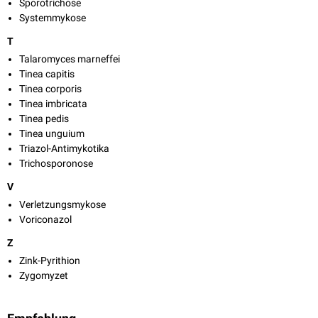
Sporotrichose
Systemmykose
T
Talaromyces marneffei
Tinea capitis
Tinea corporis
Tinea imbricata
Tinea pedis
Tinea unguium
Triazol-Antimykotika
Trichosporonose
V
Verletzungsmykose
Voriconazol
Z
Zink-Pyrithion
Zygomyzet