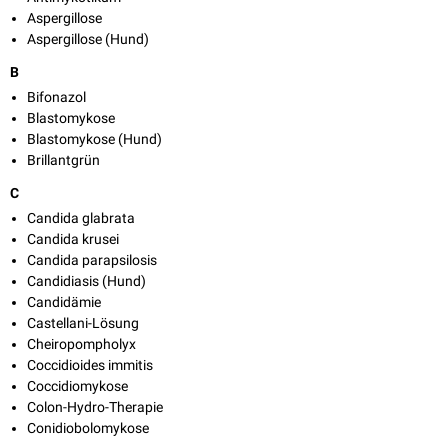
Aspergillose
Aspergillose (Hund)
B
Bifonazol
Blastomykose
Blastomykose (Hund)
Brillantgrün
C
Candida glabrata
Candida krusei
Candida parapsilosis
Candidiasis (Hund)
Candidämie
Castellani-Lösung
Cheiropompholyx
Coccidioides immitis
Coccidiomykose
Colon-Hydro-Therapie
Conidiobolomykose