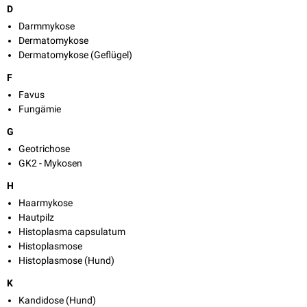
D
Darmmykose
Dermatomykose
Dermatomykose (Geflügel)
F
Favus
Fungämie
G
Geotrichose
GK2 - Mykosen
H
Haarmykose
Hautpilz
Histoplasma capsulatum
Histoplasmose
Histoplasmose (Hund)
K
Kandidose (Hund)