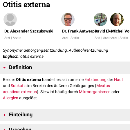
Otitis externa
Dr. Alexander Szczukowski
Dr. Frank Antwerpes
David Ekert
Michel Vo
Arzt | Ärztin
Arzt | Ärztin
Arzt | Ärztin
Arzt | Ärztin
Synonyme: Gehörgangsentzündung, Außenohrentzündung
Englisch
: otitis externa
Definition
Bei der
Otitis externa
handelt es sich um eine
Entzündung
der
Haut
und
Subkutis
im Bereich des äußeren Gehörganges (
Meatus
acusticus externus
). Sie wird häufig durch
Mikroorganismen
oder
Allergien
ausgelöst.
Einteilung
...nach Klinik
Ursachen