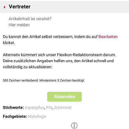
Reich
:
Pilze
Vertreter
Phylum
:
Ascomycota
(Schlauchpilze)
Subphylum
:
Pezizomycotina
(echte Schlauchpilze)
Von den über 350 Arten der Gattung Aspergillus können etwa 50 eine
Artikelinhalt ist veraltet?
Klasse
:
Eurotiomycetes
Aspergillose
verursachen, z.B.:
Hier melden
Subklasse
:
Eurotiomycetidae
Aspergillus fumigatus
Ordnung
:
Eurotiales
Aspergillus flavus
Du kannst den Artikel selbst verbessern, indem du auf
Bearbeiten
Familie
:
Trichocomaceae
Aspergillus niger
klickst.
Gattung: Aspergillus
Aspergillus terreus
Aspergillus nidulans
Alternativ kümmert sich unser Flexikon-Redaktionsteam darum.
Aspergillus sclerotiorum
Deine zusätzlichen Angaben helfen uns, den Artikel schnell und
Aspergillus restrictus
vollständig zu aktualisieren:
Aspergillus parasiticus
Aspergillus ochraceus
500
Zeichen verbleibend. Mindestens 5 Zeichen benötigt.
Aspergillus alliaceus
Aspergillus versicolor
Absenden
Aspergillus clavatus
Stichworte:
Aspergillus
,
Pilz
,
Schimmel
Fachgebiete:
Mykologie