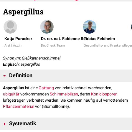
Aspergillus
Katja Purucker
Dr. rer. nat. Fabienne Reh
Tobias Feldheim
Arzt | Ärztin
DocCheck Team
Gesundheits- und Krankenpfleger
Synonym: Gießkannenschimmel
Englisch
: aspergillus
Definition
Aspergillus
ist eine
Gattung
von relativ schnell wachsenden,
ubiquitär
vorkommenden
Schimmelpilzen
, deren
Konidiosporen
luftgetragen verbreitet werden. Sie kommen häufig auf verrottendem
Pflanzenmaterial
vor (Biomülltonne).
Systematik