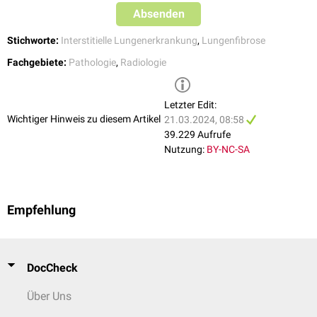
retikuläre
Verdichtungen
betont, oft
het
Absenden
Verteilung: subpleural
Merkmale:
mit basaler Dominanz
Honeycombin
Stichworte:
Interstitielle Lungenerkrankung
,
Lungenfibrose
keine Merkmale, die auf
retikuläre
Fachgebiete:
Pathologie
,
Radiologie
eine andere Diagnose
Verdichtungen
hindeuten
peripheren
Bronchiektase
Letzter Edit:
Bronchiolekta
Wichtiger Hinweis zu diesem Artikel
21.03.2024, 08:58
keine Merkmale
39.229 Aufrufe
auf eine ander
Nutzung:
BY-NC-SA
Diagnose hind
Wahrscheinliches
fehlendes
Verteilung: he
UIP-Muster
Honeycombing
basal, subpleu
Empfehlung
retikuläre Verdichtungen,
betont
ggf.
Milchglastrübungen
Merkmale: reti
im Bereich von feinen
Verdichtungen
retikulären
peripheren
DocCheck
Verdichtungen
Bronchiektase
periphere
Bronchiolekta
Über Uns
Traktionsbronchiektasen
kein Honeyco