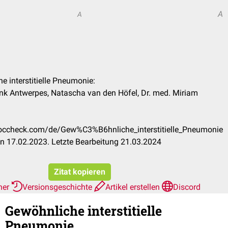
A
A
e interstitielle Pneumonie:
rank Antwerpes, Natascha van den Höfel, Dr. med. Miriam
.doccheck.com/de/Gew%C3%B6hnliche_interstitielle_Pneumonie
n 17.02.2023. Letzte Bearbeitung 21.03.2024
Zitat kopieren
her
Versionsgeschichte
Artikel erstellen
Discord
Gewöhnliche interstitielle
Pneumonie