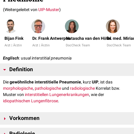
(Weitergeleitet von
UIP-Muster
)
Bijan Fink
Dr. Frank Antwerpes
Natascha van den Höfel
Dr. med. Miri
Arzt | Ärztin
Arzt | Ärztin
DocCheck Team
DocCheck Team
Englisch
: usual interstitial pneumonia
Definition
Die
gewöhnliche interstitielle Pneumonie
, kurz
UIP
, ist das
morphologische
,
pathologische
und
radiologische
Korrelat bzw.
Muster von
interstitiellen Lungenerkrankungen
, wie der
idiopathischen Lungenfibrose
.
Vorkommen
Die gewöhnliche interstitielle Pneumonie ist das charakteristische
Radiologie