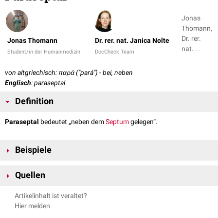
Jonas
Thomann,
Dr. rer.
Jonas Thomann
Dr. rer. nat. Janica Nolte
nat.
Student/in der Humanmedizin
DocCheck Team
Janica
Nolte
von altgriechisch: παρά ("pará") - bei, neben
Englisch
: paraseptal
Definition
Paraseptal
bedeutet „neben dem
Septum
gelegen“.
Beispiele
Paraseptales Lungenemphysem
Quellen
wordsense.eu - Paraseptal
, abgerufen am 13.06.2023
Artikelinhalt ist veraltet?
Hier melden