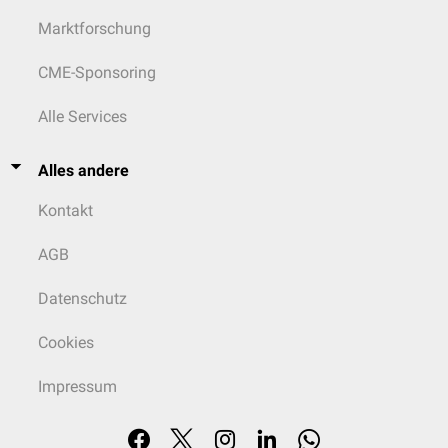
Frühkindliche Hirnschädigungen (
Hypoxie
)
Halluzinationen
Marktforschung
Drogen
(z.B.
THC
,
LSD
,
Kokain
)
Wahnideen
Laktoseintoleranz
Wahnwahrnehmungen
CME-Sponsoring
Östrogenmangel
Katatonie
Zöliakie
Veränderung von
Sprache
und
Sprachproduktion
Alle Services
Alles andere
Kontakt
AGB
Datenschutz
Cookies
Impressum