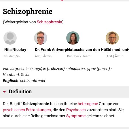
Schizophrenie
(Weitergeleitet von
Schizophrenia
)
Nils Nicolay
Dr. Frank Antwerpes
Natascha van den Höfel
Dr. med. uni
Student/in
Arzt | Ärztin
DocCheck Team
Arzt | Ärztin
von altgriechisch: σχίζειν (s'chizein) - abspalten; φρήν (phren) -
Verstand, Geist
Englisch
: schizophrenia
Definition
Der Begriff
Schizophrenie
beschreibt eine
heterogene
Gruppe von
psychischen Erkrankungen
, die den
Psychosen
zuzuordnen sind. Sie
sind durch eine Reihe gemeinsamer
Symptome
gekennzeichnet.