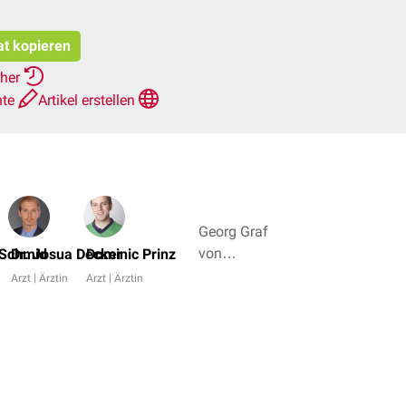
at kopieren
rher
hte
Artikel erstellen
Georg Graf
von
 Schmid
Dr. Josua Decker
Dominic Prinz
Westphalen,
Arzt | Ärztin
Arzt | Ärztin
Dr. med.
Miriam
Dodegge +
6