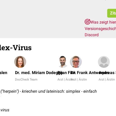
Zit
Was zeigt hie
Versionsgeschic
Discord
lex-Virus
alen
Dr. med. Miriam Dodegge
Bijan Fink
Dr. Frank Antwerpes
Andreas
DocCheck Team
Arzt | Ärztin
Arzt | Ärztin
Arzt | Ärztin
("herpein") - kriechen und lateinisch: simplex - einfach
2
 virus