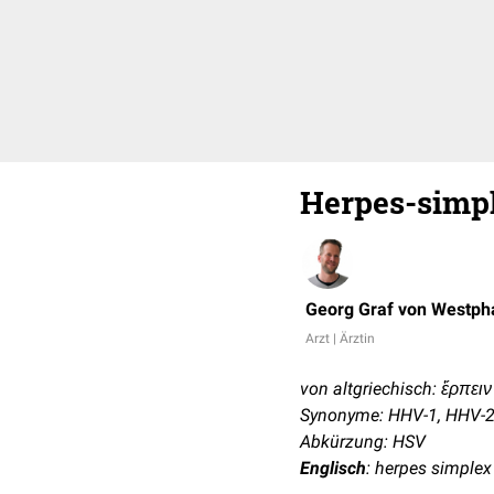
Herpes-simp
Georg Graf von Westph
Arzt | Ärztin
von altgriechisch: ἕρπειν 
Synonyme: HHV-1, HHV-
Abkürzung: HSV
Englisch
: herpes simplex