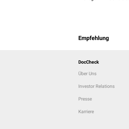
Empfehlung
DocCheck
Über Uns
Investor Relations
Presse
Karriere