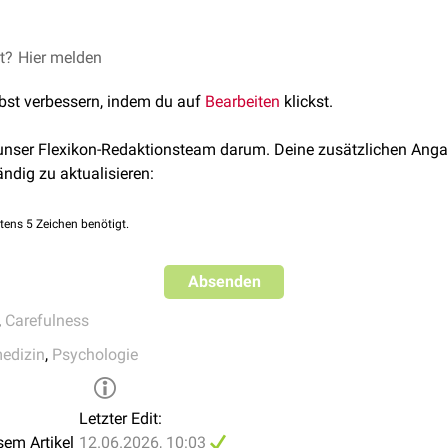
Methoden und Übungen zur Achtsamkeit. Auch Sportarten wie Qi
g und Gewöhnung bedürfen.
nnen als Achtsamkeitsübungen gewertet werden.
en sich überall durchführen. Erlernen sollte man sie in einer 
 sind in der Definition schon erwähnt. Es geht darum, sich selb
et?
Hier melden
n man die Übungen erst einmal, dann kann man sie überall und 
sich abzugrenzen gegen die Umwelt.
lbst verbessern, indem du auf
Bearbeiten
klickst.
 unser Flexikon-Redaktionsteam darum. Deine zusätzlichen Anga
ändig zu aktualisieren:
tens 5 Zeichen benötigt.
Absenden
,
Carefulness
medizin
,
Psychologie
Letzter Edit:
sem Artikel
12.06.2026, 10:03