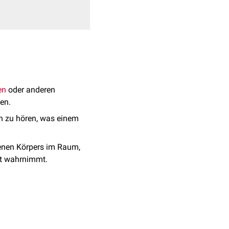
en
oder anderen
en.
n zu hören, was einem
enen Körpers im Raum,
lt wahrnimmt.
 Einzig man braucht etwas
nehmen will, eine halbe
 auch zum Beispiel
Yoga