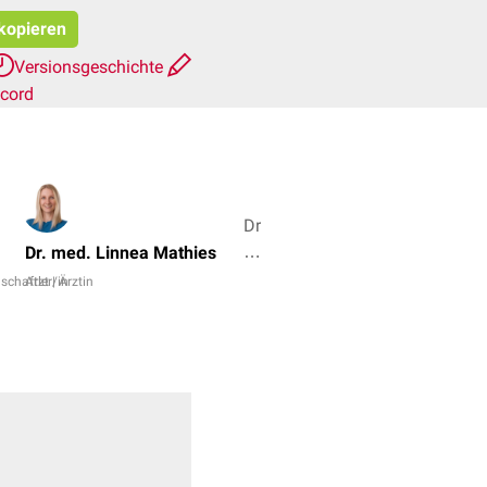
 kopieren
Versionsgeschichte
scord
Dr.
No,
Dr. med. Linnea Mathies
Dr.
schaftler/in
Arzt | Ärztin
Frank
Antwerpes
+
3