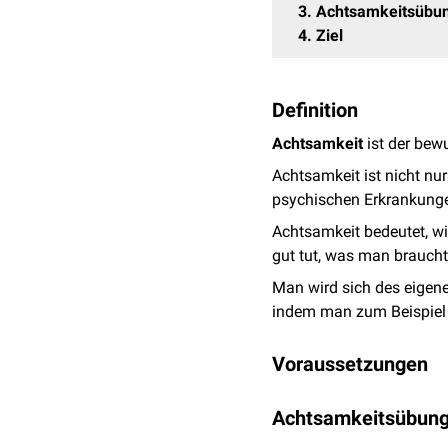
3
Achtsamkeitsübu
4
Ziel
Definition
Achtsamkeit
ist der bew
Achtsamkeit ist nicht n
psychischen Erkrankung
Achtsamkeit bedeutet, w
gut tut, was man braucht
Man wird sich des eigen
indem man zum Beispiel
Voraussetzungen
Spezielle Voraussetzunge
Achtsamkeitsübun
Zeit und Ruhe. Dabei ist
Stunde oder mehr. Am An