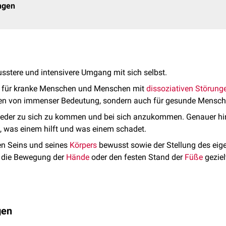
ngen
usstere und intensivere Umgang mit sich selbst.
ur für kranke Menschen und Menschen mit
dissoziativen Störung
en von immenser Bedeutung, sondern auch für gesunde Mensch
ieder zu sich zu kommen und bei sich anzukommen. Genauer hi
, was einem hilft und was einem schadet.
en Seins und seines
Körpers
bewusst sowie der Stellung des eig
 die Bewegung der
Hände
oder den festen Stand der
Füße
gezie
n, um sich mit der Achtsamkeit zu beschäftigen, gibt es nicht.
gen
 es von Mensch zu Mensch verschieden, ob man sich 5 min. Zeit 
fang sind kürzere Zeiten zu empfehlen, da die Achtsamkeit wie