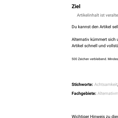
Es gibt eine Reihe von 
oder
Ziel
Meditation
der Übun
Beten und Meditieren kö
Achtsamkeitsübungen lass
Die Ziele der Achtsamkeit
Artikelinhalt ist veralt
man sich wohl fühlt. Kan
zu sich zu kommen und 
Du kannst den Artikel se
Alternativ kümmert sich
Artikel schnell und vollst
500
Zeichen verbleibend. Mindes
Stichworte:
Achtsamkeit
Fachgebiete:
Alternativ
Wichtiger Hinweis zu die