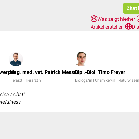
Zitat
Was zeigt hierher
Artikel erstellen
Di
twerpes
Mag. med. vet. Patrick Messner
Dipl.-Biol. Timo Freyer
Tierarzt | Tierärztin
Biologe/in | Chemiker/in | Naturwissen
ich selbst"
refulness