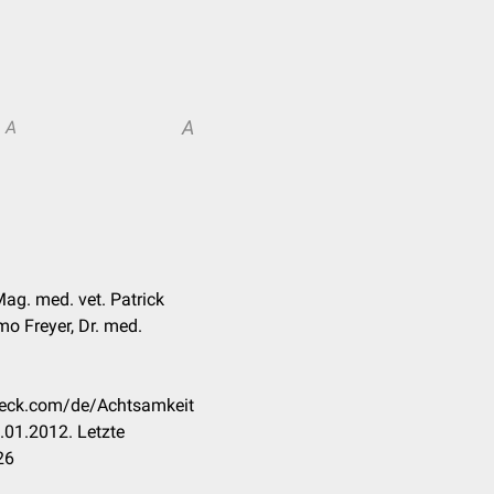
A
A
Mag. med. vet. Patrick
imo Freyer, Dr. med.
check.com/de/Achtsamkeit
.01.2012. Letzte
26