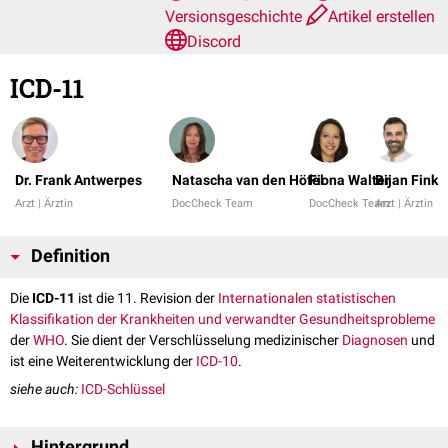
Versionsgeschichte
Artikel erstellen
Discord
ICD-11
Dr. Frank Antwerpes
Natascha van den Höfel
Fiona Walter
Bijan Fink
Arzt | Ärztin
DocCheck Team
DocCheck Team
Arzt | Ärztin
Definition
Die
ICD-11
ist die 11. Revision der
Internationalen statistischen
Klassifikation der Krankheiten und verwandter Gesundheitsprobleme
der
WHO
. Sie dient der Verschlüsselung medizinischer
Diagnosen
und
ist eine Weiterentwicklung der
ICD-10
.
siehe auch:
ICD-Schlüssel
Hintergrund