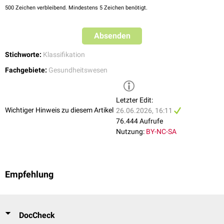
Endokrine
und
ernährungsbedingte
500
Zeichen verbleibend. Mindestens 5 Zeichen benötigt.
05
5A00–5D46
Erkrankungen sowie
Stoffwechselkrankheiten
Absenden
Psychische
,
Verhaltens-
und
06
6A00–6E8Z
neurologische
Entwicklungsstörungen
Stichworte:
Klassifikation
Fachgebiete:
Gesundheitswesen
07
7A00–7B2Z
Schlaf-Wach-Störungen
08
8A00–8E7Z
Krankheiten des
Nervensystems
Letzter Edit:
Wichtiger Hinweis zu diesem Artikel
26.06.2026, 16:11
09
9A00–9E1Z
Krankheiten des
visuellen Systems
76.444 Aufrufe
Nutzung:
BY-NC-SA
Krankheiten des
Ohres
und des
10
AA00–AC0Z
Warzenfortsatzes
11
BA00–BE2Z
Krankheiten des
Kreislaufsystems
Empfehlung
12
CA00–CB7Z
Krankheiten des
Atmungssystems
13
DA00–DE2Z
Krankheiten des
Verdauungssystems
DocCheck