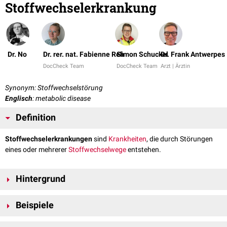
Stoffwechselerkrankung
Dr. No
Dr. rer. nat. Fabienne Reh
Simon Schuckel
Dr. Frank Antwerpes
DocCheck Team
DocCheck Team
Arzt | Ärztin
Synonym: Stoffwechselstörung
Englisch
: metabolic disease
Definition
Stoffwechselerkrankungen
sind
Krankheiten
, die durch Störungen
eines oder mehrerer
Stoffwechselwege
entstehen.
Hintergrund
Für jeden
Stoffwechselschritt
ist ein bestimmtes
Enzym
zuständig.
Beispiele
Enzymdefekte
wirken als Ursache der Stoffwechselstörungen. Sie führen
in der Regel zu einer Anreicherung von
Substraten
, sowie zur Bildung so
Stoffwechselerkrankungen können den
Fettstoffwechsel
, den