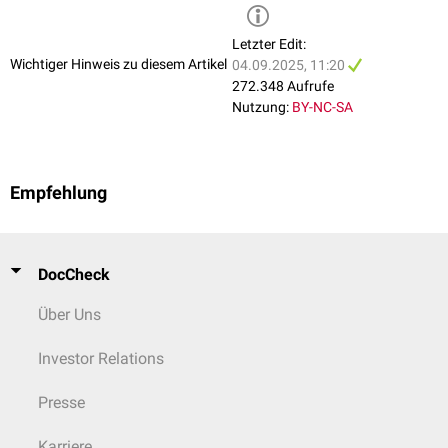
Hämosiderose
Hereditäre Hämochromatose
Letzter Edit:
Homozystinurie
Wichtiger Hinweis zu diesem Artikel
04.09.2025, 11:20
Hypercholesterinämie
272.348 Aufrufe
Hyperhomozysteinämie
Nutzung:
BY-NC-SA
Hyperlipidämie
Hyperthyreose
Hypophosphatasie
Hypothyreose
Empfehlung
Ketoazidose
Lactose-Intoleranz
Lesch-Nyhan-Syndrom
Menkes-Krankheit
DocCheck
Methylmalonazidurie
Morbus Addison
Über Uns
Morbus Conn
Morbus Cushing
Investor Relations
Morbus Fabry
Morbus Gaucher
Presse
Morbus Wilson
Mukoviszidose
Karriere