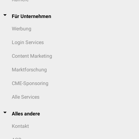
Osteoporose
Pellagra
Phenylketonurie
Für Unternehmen
Porphyrien
Tangier-Krankheit
Werbung
Login Services
Content Marketing
Marktforschung
CME-Sponsoring
Alle Services
Alles andere
Kontakt