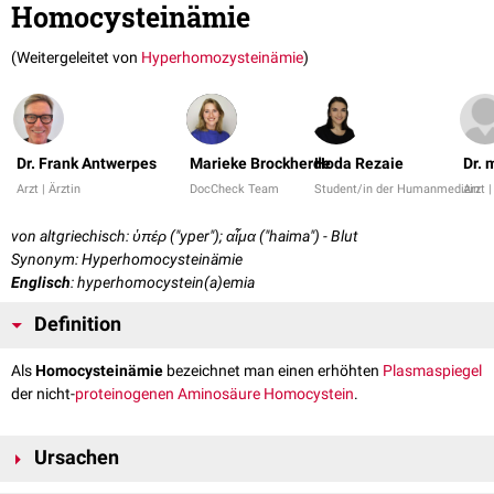
Homocysteinämie
(Weitergeleitet von
Hyperhomozysteinämie
)
Dr. Frank Antwerpes
Marieke Brockherde
Hoda Rezaie
Dr. 
Arzt | Ärztin
DocCheck Team
Student/in der Humanmedizin
Arzt |
von altgriechisch: ὑπέρ ("yper"); αἷμα ("haima") - Blut
Synonym: Hyperhomocysteinämie
Englisch
: hyperhomocystein(a)emia
Definition
Als
Homocysteinämie
bezeichnet man einen erhöhten
Plasmaspiegel
der nicht-
proteinogenen
Aminosäure
Homocystein
.
Ursachen