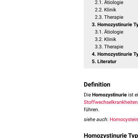
2.1
Ätiologie
2.2
Klinik
2.3
Therapie
3
Homozystinurie Ty
3.1
Ätiologie
3.2
Klinik
3.3
Therapie
4
Homozystinurie Ty
5
Literatur
Definition
Die
Homozystinurie
ist 
Stoffwechselkrankheiten
führen.
siehe auch
:
Homocystei
Homozystinurie Typ