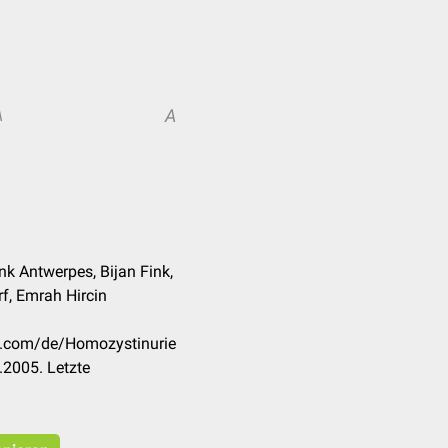
A
A
nk Antwerpes, Bijan Fink,
f, Emrah Hircin
ck.com/de/Homozystinurie
.2005. Letzte