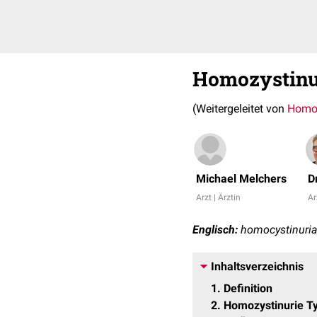
Homozystinu
(Weitergeleitet von
Homoc
Michael Melchers
D
Arzt | Ärztin
Ar
Englisch:
homocystinuri
Inhaltsverzeichnis
1
Definition
2
Homozystinurie Ty