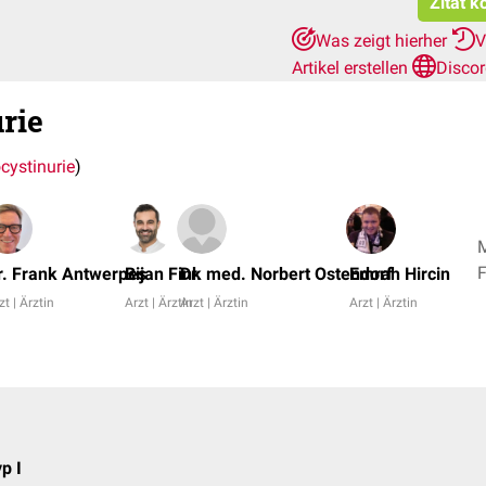
Zitat k
Was zeigt hierher
V
Artikel erstellen
Disco
rie
ystinurie
)
M
r. Frank Antwerpes
Bijan Fink
Dr. med. Norbert Ostendorf
Emrah Hircin
zt | Ärztin
Arzt | Ärztin
Arzt | Ärztin
Arzt | Ärztin
a
p I