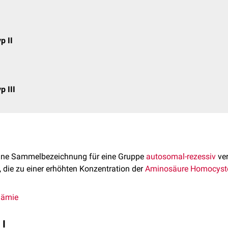
p II
p III
eine Sammelbezeichnung für eine Gruppe
autosomal-rezessiv
ver
, die zu einer erhöhten Konzentration der
Aminosäure
Homocyst
nämie
 I