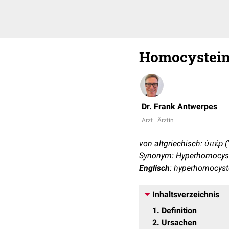
Homocystei
Dr. Frank Antwerpes
Arzt | Ärztin
von altgriechisch: ὑπέρ ("
Synonym: Hyperhomocys
Englisch
: hyperhomocyst
Inhaltsverzeichnis
1
Definition
2
Ursachen