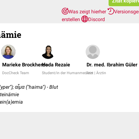
Zitat kopier
Was zeigt hierher
Versionsge
erstellen
Discord
nämie
Marieke Brockherde
Hoda Rezaie
Dr. med. Ibrahim Güler
DocCheck Team
Student/in der Humanmedizin
Arzt | Ärztin
yper"); αἷμα ("haima") - Blut
teinämie
ein(a)emia