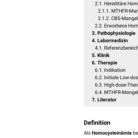
2.1
Hereditäre Hom
2.1.1
MTHFR-Man
2.1.2
CBS-Mangel
2.2
Erworbene Hom
3
Pathophysiologie
4
Labormedizin
4.1
Referenzbereic
5
Klinik
6
Therapie
6.1
Indikation
6.2
Initiale Low-do
6.3
High-dose-Ther
6.4
MTHFR-Mange
7
Literatur
Definition
Als
Homocysteinämie
be