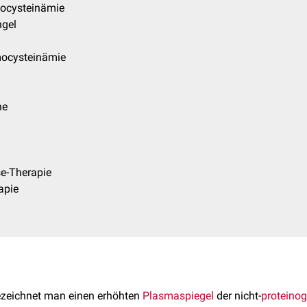
ocysteinämie
gel
ocysteinämie
he
se-Therapie
apie
l
zeichnet man einen erhöhten
Plasmaspiegel
der nicht-
proteino