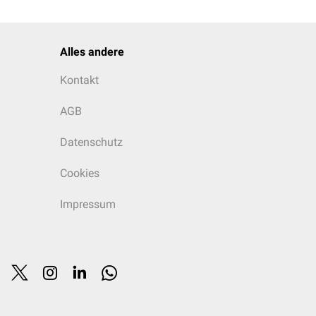
izyklische Antidepressiva
,
thyreose
oder
piegeln einhergehen
Alles andere
Kontakt
AGB
Datenschutz
Cookies
Impressum