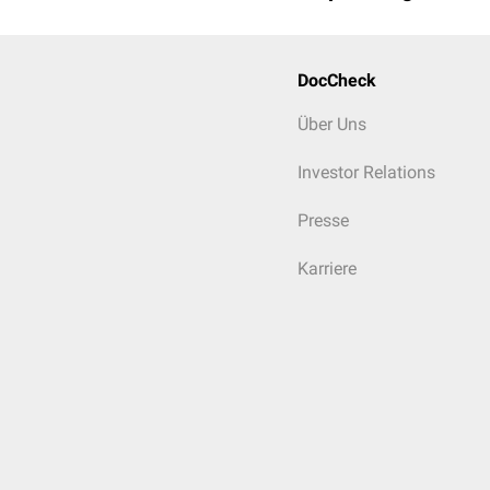
5 mg/Tag) substituiert. 
beeinflussen. Medikamen
Neuroleptika
und
Folsäu
Erkrankungen der Leber s
DocCheck
können.
Über Uns
Investor Relations
Presse
Karriere