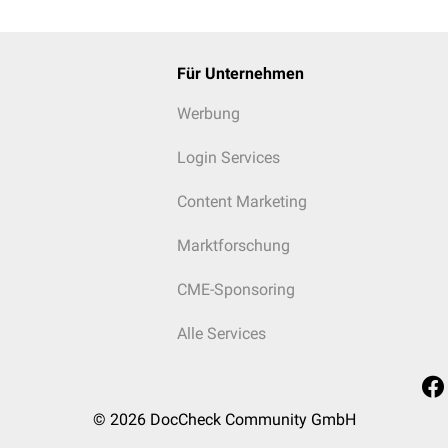
Zusätzlich sind häufig Vitamin B12 und Vitamin B6 sinnvoll.
te, die das Homocystein im Blut erhöhen, sind unter anderem
tr
reantagonisten
.
Karzinome
,
chronische Niereninsuffizienz
,
Hypo
ind Beispiele für Erkrankungen, die mit erhöhten Homocysteins
Für Unternehmen
Werbung
Login Services
Content Marketing
Marktforschung
CME-Sponsoring
Alle Services
© 2026
DocCheck Community GmbH