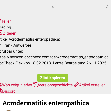
A
A
Teilen
oading...
Zitieren
rtikel Acrodermatitis enteropathica:
r. Frank Antwerpes
brufbar unter:
ttps://flexikon.doccheck.com/de/Acrodermatitis_enteropathica
ocCheck Flexikon 18.02.2018. Letzte Bearbeitung 26.11.2025
Zitat kopieren
Was zeigt hierher
Versionsgeschichte
Artikel erstellen
Discord
Acrodermatitis enteropathica