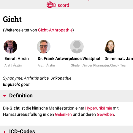
Discord
Gicht
(Weitergeleitet von
Gicht-Arthropathie
)
Emrah Hircin
Dr. Frank Antwerpes
Amos Westphal
Dr. rer. nat. Ja
Arzt | Ärztin
Arzt | Ärztin
Student/in der Pharmazie
DocCheck Team
Synonyme: Arthritis urica, Urikopathie
Englisch:
gout
Definition
Die
Gicht
ist die klinische Manifestation einer
Hyperurikämie
mit
Harnsäureausfällung in den
Gelenken
und anderen
Geweben
.
ICD-Codes