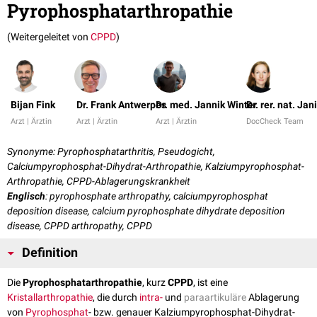
Pyrophosphatarthropathie
(Weitergeleitet von
CPPD
)
Bijan Fink
Dr. Frank Antwerpes
Dr. med. Jannik Winter
Dr. rer. nat. Ja
Arzt | Ärztin
Arzt | Ärztin
Arzt | Ärztin
DocCheck Team
Synonyme: Pyrophosphatarthritis, Pseudogicht,
Calciumpyrophosphat-Dihydrat-Arthropathie, Kalziumpyrophosphat-
Arthropathie, CPPD-Ablagerungskrankheit
Englisch
: pyrophosphate arthropathy, calciumpyrophosphat
deposition disease, calcium pyrophosphate dihydrate deposition
disease, CPPD arthropathy, CPPD
Definition
Die
Pyrophosphatarthropathie
, kurz
CPPD
, ist eine
Kristallarthropathie
, die durch
intra-
und
paraartikuläre
Ablagerung
von
Pyrophosphat
- bzw. genauer Kalziumpyrophosphat-Dihydrat-