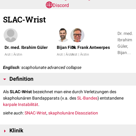
Discord
SLAC-Wrist
Dr. med.
Ibrahim
Güler,
Dr. med. Ibrahim Güler
Bijan Fink
Dr. Frank Antwerpes
Bijan
Arzt | Ärztin
Arzt | Ärztin
Arzt | Ärztin
Fink + 1
Englisch
: scapholunate advanced collapse
Definition
Als
SLAC-Wrist
bezeichnet man eine durch Verletzungen des
skapholunären Bandapparats (v.a. des
SL-Bandes
) entstandene
karpale Instabilität
.
siehe auch
:
SNAC-Wrist
,
skapholunäre Dissoziation
Klinik