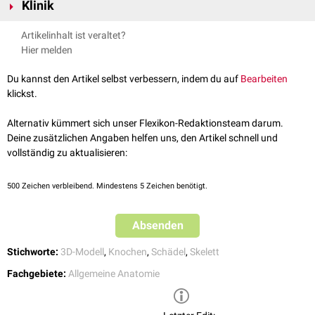
Klinik
passiven Bewegungsapparat
(= Stützapparat) mit Knochen,
Bändern
,
Als Achsenskelett (
Skeleton axiale
) bezeichnet man die den Rumpf
Gelenken
und
Gelenkkapseln
.
Erkrankungen des Skelettsystems sind die Domäne der
Orthopädie
.
bildenden Knochen, vor allem die folgenden:
Artikelinhalt ist veraltet?
Dazu zählen u.a.
Schädelknochen
Hier melden
Skelettdysplasien
Wirbelsäule
Skelettdeformitäten
Du kannst den Artikel selbst verbessern, indem du auf
Bearbeiten
Vertebrae
Frakturen
klickst.
Os sacrum
Knochentumoren
Os coccygis
Alternativ kümmert sich unser Flexikon-Redaktionsteam darum.
Knochen des
Thorax
Deine zusätzlichen Angaben helfen uns, den Artikel schnell und
Rippen
vollständig zu aktualisieren:
Sternum
Extremitätenskelett
500
Zeichen verbleibend. Mindestens 5 Zeichen benötigt.
Das Extremitätenskelett (
Skeleton appendiculare
) wird von den Knochen
des
Beckens
, des Schultergürtels, der oberen und der unteren
Extremität
Absenden
gebildet:
Schultergürtel
Stichworte:
3D-Modell
,
Knochen
,
Schädel
,
Skelett
Scapula
Fachgebiete:
Allgemeine Anatomie
Clavicula
Obere Extremität
Humerus