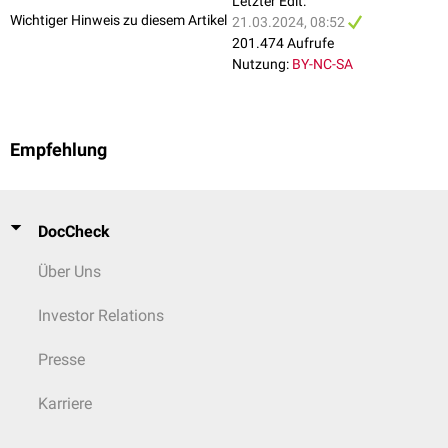
Letzter Edit:
Radius
Wichtiger Hinweis zu diesem Artikel
21.03.2024, 08:52
Ulna
201.474 Aufrufe
Knochen der
Hand
Nutzung:
BY-NC-SA
Becken
Os ilium
Os ischii
Os pubis
Empfehlung
Untere Extremität
Femur
Tibia
Fibula
DocCheck
Knochen des
Fußes
Über Uns
Investor Relations
Presse
Karriere