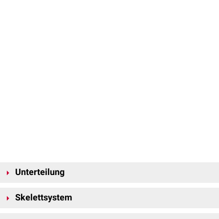
Unterteilung
Beim Menschen unterscheidet man zwischen Achsen- und
Skelettsystem
Extremitätenskelett.
Als Skelettsystem bezeichnet man im weiteren Sinne den gesamten
Achsenskelett