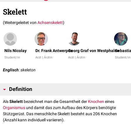
Skelett
(Weitergeleitet von
Achsenskelett
)
Nils Nicolay
Dr. Frank Antwerpes
Georg Graf von Westphalen
Sebasti
Student/in
Arzt | Ärztin
Arzt | Ärztin
Student/i
Englisch
: skeleton
Definition
Als
Skelett
bezeichnet man die Gesamtheit der
Knochen
eines
Organismus
und damit das zum Aufbau des Körpers benötigte
Stützgerüst. Das menschliche Skelett besteht aus 206 Knochen
(Anzahl kann individuell variieren).