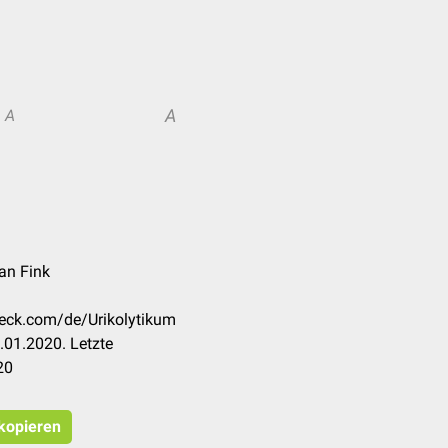
A
A
jan Fink
heck.com/de/Urikolytikum
.01.2020. Letzte
20
 kopieren