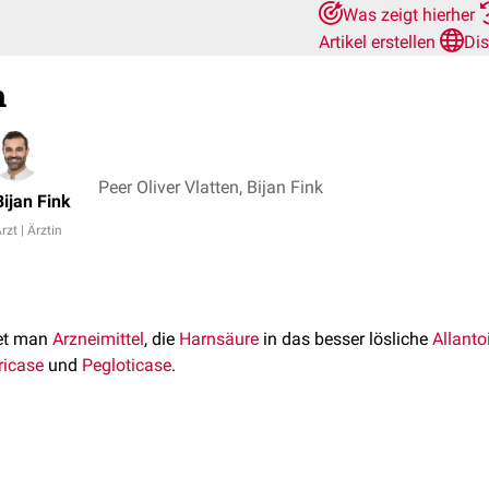
Was zeigt hierher
Artikel erstellen
Di
m
Peer Oliver Vlatten, Bijan Fink
Bijan Fink
rzt | Ärztin
et man
Arzneimittel
, die
Harnsäure
in das besser lösliche
Allanto
ricase
und
Pegloticase
.
es sich um
rekombinante
Formen der
Uratoxidase
, ein
Enzym
, da