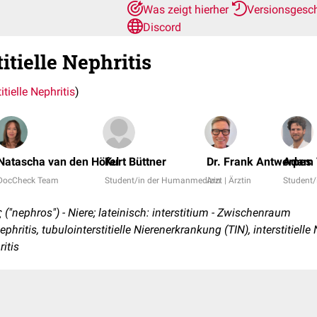
Was zeigt hierher
Versionsgesc
Discord
itielle Nephritis
titielle Nephritis
)
Natascha van den Höfel
Kurt Büttner
Dr. Frank Antwerpes
Adam 
DocCheck Team
Student/in der Humanmedizin
Arzt | Ärztin
Student
 ("nephros") - Niere; lateinisch: interstitium - Zwischenraum
ephritis, tubulointerstitielle Nierenerkrankung (TIN), interstitiel
ritis