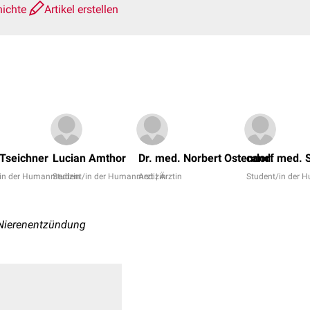
hichte
Artikel erstellen
Tseichner
Lucian Amthor
Dr. med. Norbert Ostendorf
cand. med. 
/in der Humanmedizin
Student/in der Humanmedizin
Arzt | Ärztin
Student/in der 
le Nierenentzündung