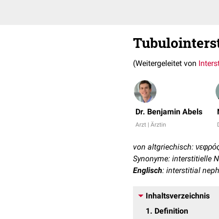
Tubulointerst
(Weitergeleitet von
Inters
Dr. Benjamin Abels
Arzt | Ärztin
von altgriechisch: νεφρός
Synonyme: interstitielle N
Englisch
: interstitial neph
Inhaltsverzeichnis
1
Definition