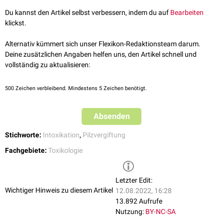
Herbeiführen von
Erbrechen
Du kannst den Artikel selbst verbessern, indem du auf
Bearbeiten
Magenspülung
klickst.
Verabreichung von
Aktivkohle
und
Lactulose
zur Giftausscheidung
Sekundäre Giftentfernung
Alternativ kümmert sich unser Flexikon-Redaktionsteam darum.
Deine zusätzlichen Angaben helfen uns, den Artikel schnell und
Nach intensiver Beobachtung und weiterer labortechnischer
vollständig zu aktualisieren:
Untersuchung muss festgestellt werden, ob es nach der primären
Giftentfernung zu einer dauerhaften Nierenschädigung gekommen ist.
Ist dies nicht der Fall, ist innerhalb von einer Woche nach der Vergiftung
500
Zeichen verbleibend. Mindestens 5 Zeichen benötigt.
eine
Hämoperfusion
indiziert, um noch evtl. im Körper verbliebene
Giftreste zu entfernen.
Absenden
Bei Nierenschädigung und Insuffizienz ist der Patient in aller Regel
dialysepflichtig
. Im Falle einer sehr schweren Schädigung beider Nieren
Stichworte:
Intoxikation
,
Pilzvergiftung
bleibt als
ultima ratio
nur noch die
Nierentransplantation
.
Fachgebiete:
Toxikologie
Kontrainduziert sind zu jedem Zeitpunkt der Therapie
Schleifendiuretika
wie
Furosemid
, da diese den Nieren-Tubulus-Schaden weiter verstärken.
Letzter Edit:
Wichtiger Hinweis zu diesem Artikel
12.08.2022, 16:28
13.892 Aufrufe
Nutzung:
BY-NC-SA