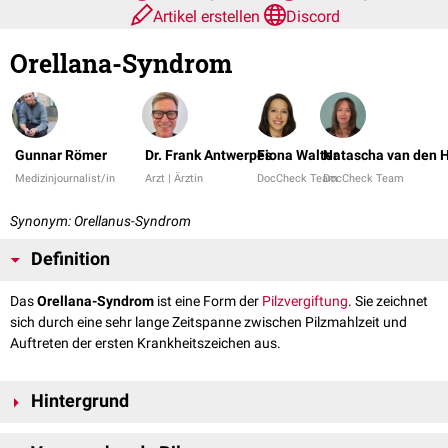
Artikel erstellen
Discord
Orellana-Syndrom
Gunnar Römer
Dr. Frank Antwerpes
Fiona Walter
Natascha van den H
Medizinjournalist/in
Arzt | Ärztin
DocCheck Team
DocCheck Team
Synonym: Orellanus-Syndrom
Definition
Das
Orellana-Syndrom
ist eine Form der
Pilzvergiftung
. Sie zeichnet
sich durch eine sehr lange Zeitspanne zwischen Pilzmahlzeit und
Auftreten der ersten Krankheitszeichen aus.
Hintergrund
Die frühesten Symptome des Orellana-Syndroms treten in der Regel 30