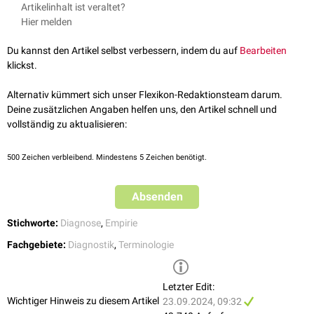
Verabreichung eines
Antidots
zur Diagnose einer vermuteten
Artikelinhalt ist veraltet?
Vergiftung
Hier melden
Infusion einer
Glucoselösung
bei Verdacht auf
Hypoglykämie
Besserung der
Blutbildparameter
nach
Eisensubstitution
bestätigt
Du kannst den Artikel selbst verbessern, indem du auf
Bearbeiten
die Diagnose
Eisenmangel
klickst.
Colchin-Gabe bei Verdacht auf
Gicht
PPI-Test
Alternativ kümmert sich unser Flexikon-Redaktionsteam darum.
präklinische Therapie einer
thyreotoxischen Krise
mit
Deine zusätzlichen Angaben helfen uns, den Artikel schnell und
Glukokortikoiden
, um die Umwandlung von
T4
zu
T3
zu reduzieren
vollständig zu aktualisieren:
500
Zeichen verbleibend. Mindestens 5 Zeichen benötigt.
Absenden
Stichworte:
Diagnose
,
Empirie
Fachgebiete:
Diagnostik
,
Terminologie
Letzter Edit:
Wichtiger Hinweis zu diesem Artikel
23.09.2024, 09:32