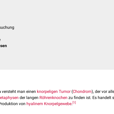
rsuchung
e
osen
m
versteht man einen
knorpeligen
Tumor
(
Chondrom
), der vor al
etaphysen
der langen
Röhrenknochen
zu finden ist. Es handelt
[
1
]
roduktion von
hyalinem Knorpelgewebe
.