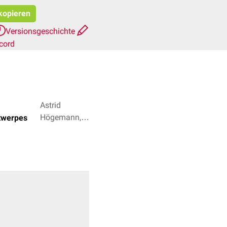
 kopieren
Versionsgeschichte
cord
Astrid
Högemann,
twerpes
Simon
Schuckel + 3