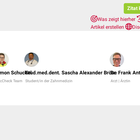
Zitat
Was zeigt hierher
Artikel erstellen
Dis
imon Schuckel
Stud.med.dent. Sascha Alexander Bröse
Dr. Frank An
cCheck Team
Student/in der Zahnmedizin
Arzt | Ärztin