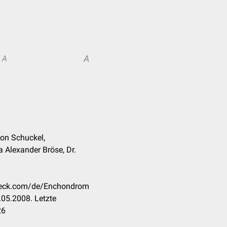
A
A
on Schuckel,
 Alexander Bröse, Dr.
check.com/de/Enchondrom
05.2008. Letzte
26