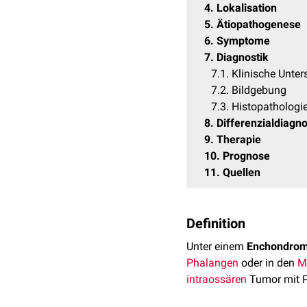
4
Lokalisation
5
Ätiopathogenese
6
Symptome
7
Diagnostik
7.1
Klinische Unte
7.2
Bildgebung
7.3
Histopathologi
8
Differenzialdiagn
9
Therapie
10
Prognose
11
Quellen
Definition
Unter einem
Enchondro
Phalangen
oder in den
M
intraossären
Tumor mit P