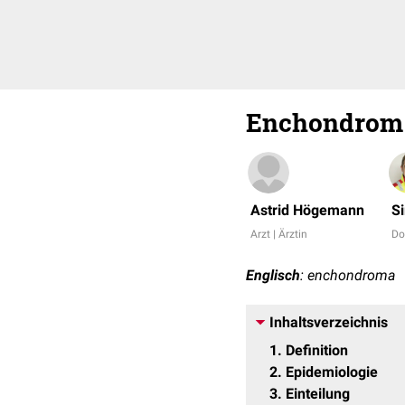
Enchondrom
Astrid Högemann
S
Arzt | Ärztin
Do
Englisch
: enchondroma
Inhaltsverzeichnis
1
Definition
2
Epidemiologie
3
Einteilung