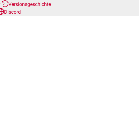
r
Versionsgeschichte
Discord
erotopes
Chondrom")