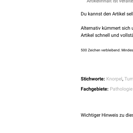
Artikelinhalt ist veralt
Wenn der Tumor dem Kno
Chondrom. Liegt der Tum
Du kannst den Artikel se
Chondrom.
Alternativ kümmert sich
Artikel schnell und vollst
500
Zeichen verbleibend. Mindes
Stichworte:
Knorpel
,
Tum
Fachgebiete:
Pathologie
Wichtiger Hinweis zu die