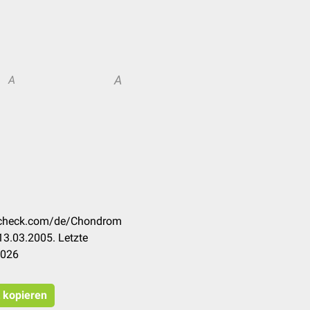
A
A
occheck.com/de/Chondrom
3.03.2005. Letzte
2026
t kopieren