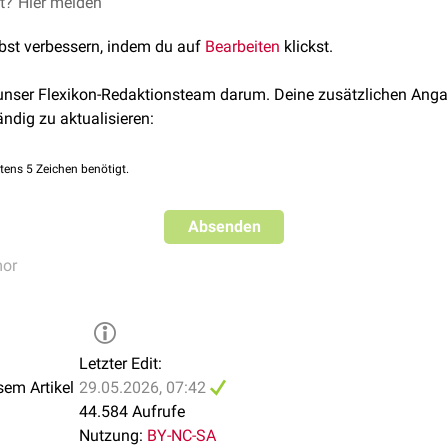
et?
Hier melden
chen- oder Knorpelgewebe aufsitzt, spricht man von einem
Ek
or im Knochen- oder Knorpelgewebe, spricht man von einem
En
lbst verbessern, indem du auf
Bearbeiten
klickst.
 unser Flexikon-Redaktionsteam darum. Deine zusätzlichen Anga
ändig zu aktualisieren:
tens 5 Zeichen benötigt.
Absenden
or
Letzter Edit:
sem Artikel
29.05.2026, 07:42
44.584 Aufrufe
Nutzung:
BY-NC-SA