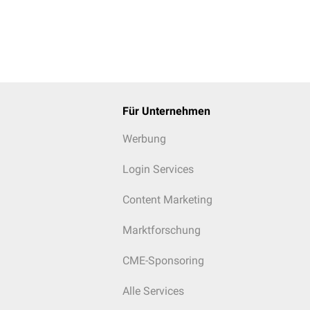
Für Unternehmen
t eines Schambeins mit Chondrom, HE-Färbung
Werbung
Login Services
Content Marketing
Marktforschung
CME-Sponsoring
Alle Services