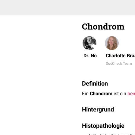
Chondrom
Dr. No
Charlotte Bra
DocCheck Team
Definition
Ein
Chondrom
ist ein
ben
Hintergrund
Chondrome können vo
Histopathologie
ausgehen.