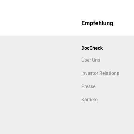
Empfehlung
DocCheck
Histologisches Präpara
Über Uns
Investor Relations
Presse
Karriere