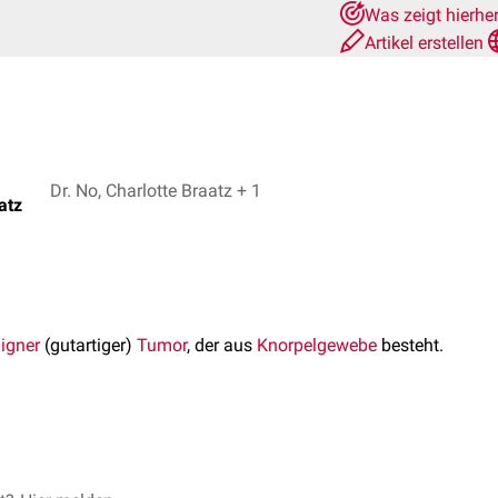
Was zeigt hierhe
Artikel erstellen
Dr. No, Charlotte Braatz + 1
atz
igner
(gutartiger)
Tumor
, der aus
Knorpelgewebe
besteht.
m
Knochen
, vom
Knorpelgewebe
oder von anderen Geweben ("
het