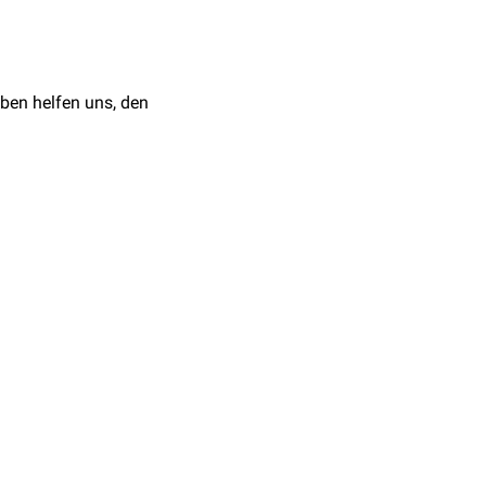
chondrom
oder
peripheren
chondrom
oder
zentralen
ben helfen uns, den