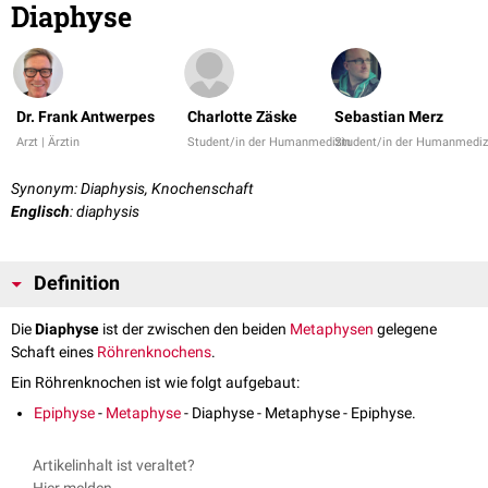
Diaphyse
Dr. Frank Antwerpes
Charlotte Zäske
Sebastian Merz
Arzt | Ärztin
Student/in der Humanmedizin
Student/in der Humanmediz
Synonym: Diaphysis, Knochenschaft
Englisch
: diaphysis
Definition
Die
Diaphyse
ist der zwischen den beiden
Metaphysen
gelegene
Schaft eines
Röhrenknochens
.
Ein Röhrenknochen ist wie folgt aufgebaut:
Epiphyse
-
Metaphyse
- Diaphyse - Metaphyse - Epiphyse.
Artikelinhalt ist veraltet?